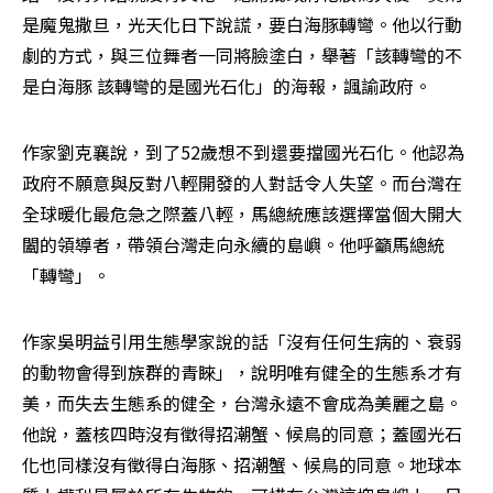
是魔鬼撒旦，光天化日下說謊，要白海豚轉彎。他以行動
劇的方式，與三位舞者一同將臉塗白，舉著「該轉彎的不
是白海豚 該轉彎的是國光石化」的海報，諷諭政府。
作家劉克襄說，到了52歲想不到還要擋國光石化。他認為
政府不願意與反對八輕開發的人對話令人失望。而台灣在
全球暖化最危急之際蓋八輕，馬總統應該選擇當個大開大
闔的領導者，帶領台灣走向永續的島嶼。他呼籲馬總統
「轉彎」。
作家吳明益引用生態學家說的話「沒有任何生病的、衰弱
的動物會得到族群的青睞」，說明唯有健全的生態系才有
美，而失去生態系的健全，台灣永遠不會成為美麗之島。
他說，蓋核四時沒有徵得招潮蟹、候鳥的同意；蓋國光石
化也同樣沒有徵得白海豚、招潮蟹、候鳥的同意。地球本