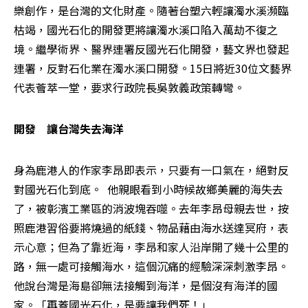
樂創作，是台灣的文化財產。隨著台塑六輕讓濁水溪瀕臨
枯竭，國光石化的開發更將讓濁水溪口陷入萬劫不復之
境。繼學術界、醫界連署反國光石化開發，藝文界也發起
連署，反對石化業在濁水溪口開發。15日將近30位文藝界
代表薈萃一堂，要求行政院長吳敦義政策轉彎。
開發　讓台灣失去海洋
身為鹿港人的作家李昂即表示，只要有一口氣在，絕對反
對國光石化到底。  他親眼看到小時候故鄉美麗的海失去
了，被彰濱工業區的消波塊吞噬。去年李昂母親去世，按
照鹿港習俗要將燒過的紙錢、物品藉由海水送達冥府，表
示心意；但為了靠近海，李昂和家人沿岸開了幾十公里的
路，無一處可接觸海水，這個沉痛的經驗深深刺激李昂。
他說台灣是海島卻無法接觸到海洋，是個沒有海洋的國
家。「再蓋國光石化，是要讓我們死！」