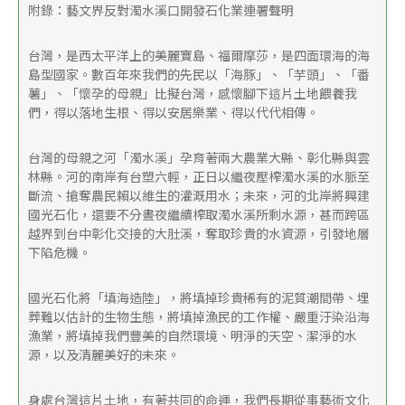
附錄：藝文界反對濁水溪口開發石化業連署聲明
台灣，是西太平洋上的美麗寶島、福爾摩莎，是四面環海的海
島型國家。數百年來我們的先民以「海豚」、「芋頭」、「番
薯」、「懷孕的母親」比擬台灣，感懷腳下這片土地餵養我
們，得以落地生根、得以安居樂業、得以代代相傳。
台灣的母親之河「濁水溪」孕育著兩大農業大縣、彰化縣與雲
林縣。河的南岸有台塑六輕，正日以繼夜壓榨濁水溪的水脈至
斷流、搶奪農民賴以維生的灌溉用水；未來，河的北岸將興建
國光石化，還要不分晝夜繼續榨取濁水溪所剩水源，甚而跨區
越界到台中彰化交接的大肚溪，奪取珍貴的水資源，引發地層
下陷危機。
國光石化將「填海造陸」，將填掉珍貴稀有的泥質潮間帶、埋
葬難以估計的生物生態，將填掉漁民的工作權、嚴重汙染沿海
漁業，將填掉我們豐美的自然環境、明淨的天空、潔淨的水
源，以及清麗美好的未來。
身處台灣這片土地，有著共同的命運，我們長期從事藝術文化