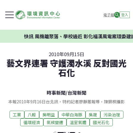
電子報
登入
快訊
風機離聚落、學校過近 彰化福漢風電案環委建議不
2010年09月15日
藝文界連署 守護濁水溪 反對國光
石化
時事新聞
/
台灣新聞
本報2010年9月16日台北訊，特約記者廖靜蕙報導，陳錦桐攝影
工業
八輕
吳明益
中華白海豚
吳晟
污染治理
循環經濟
氣候變遷
溫室氣體
國光石化