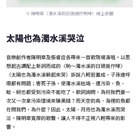
※ 陳明章〈濁水溪的日頭覕佇咧哮〉線上收聽
太陽也為濁水溪哭泣
音樂創作者陳明章及張睿詮各帶來一首歌現場演唱。以思
想起古調配上新詞而成的〈喲～濁水溪的日頭覓佇哮〉
（太陽也為濁水溪躲起來哭）訴說八輕若蓋成，子孫連呼
吸都有問題；害死子孫，使濁水溪枯竭、遭污染，魚、
蛤、蚵也都受到污染不能吃了。歌詞詢問，為何我們要一
次又一次拿污染環境來賺黑錢？而天空的鳥、海裡的魚都
在問我們，為什麼？因此，太陽、月亮也為濁水溪而哭
泣。陳明章寬厚的歌聲，讓人不得不正視八輕帶來的影
響。