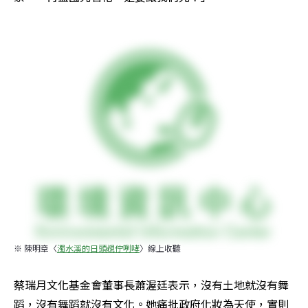
※ 陳明章〈
濁水溪的日頭覕佇咧哮
〉線上收聽
蔡瑞月文化基金會董事長蕭渥廷表示，沒有土地就沒有舞
蹈，沒有舞蹈就沒有文化。她痛批政府化妝為天使，實則