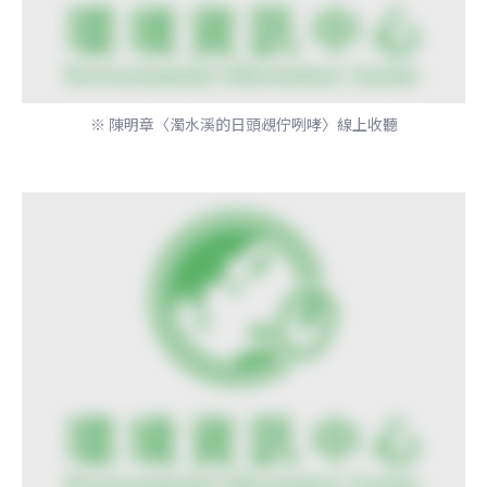
※ 陳明章〈濁水溪的日頭覕佇咧哮〉線上收聽