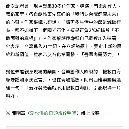
此次記者會，現場聚集30多位作家、導演、音樂創作人、
舞蹈家等，各自朗讀事先寫好的「我們要台灣健康未來」
的心聲。作家張鐵志即說，「講再多生活中的節能減碳行
為，都不如擋下一個國光石化。這是正負2℃紀錄片『不
敢面對的真相』」。作家蔡詩萍謙稱自己最近加入連署，
他表示，台灣進入21世紀，在八輕議題上，要走出新的思
維和新價值，並表示反石化業開發，「吾輩尚需努力」！
幾位未能親臨現場的樂團、音樂創作人錄製的「搶救白海
豚守護濁水溪宣言」，也在現場播放，阿飛西雅樂團吳逸
駿一句：「治好吳敦義就不用搶救白海豚」引起現場一片
叫好。
※ 陳明章〈
濁水溪的日頭覕佇咧哮
〉線上收聽