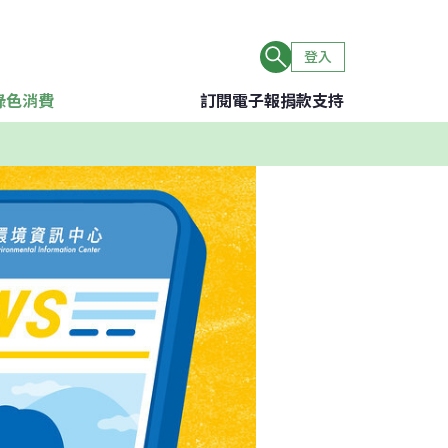
登入
綠色消費
訂閱電子報
捐款支持