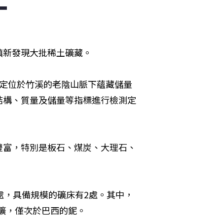
鎮新發現大批稀土礦藏。
判定位於竹溪的老陰山脈下蘊藏儲量
結構、質量及儲量等指標進行檢測定
豐富，特別是板石、煤炭、大理石、
處，具備規模的礦床有2處。其中，
鈮礦，僅次於巴西的鈮。