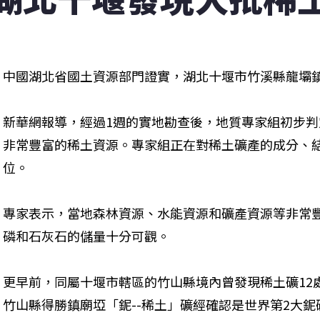
中國湖北省國土資源部門證實，湖北十堰市竹溪縣龍壩
新華網報導，經過1週的實地勘查後，地質專家組初步
非常豐富的稀土資源。專家組正在對稀土礦產的成分、
位。
專家表示，當地森林資源、水能資源和礦產資源等非常
磷和石灰石的儲量十分可觀。
更早前，同屬十堰市轄區的竹山縣境內曾發現稀土礦12
竹山縣得勝鎮廟埡「鈮--稀土」礦經確認是世界第2大