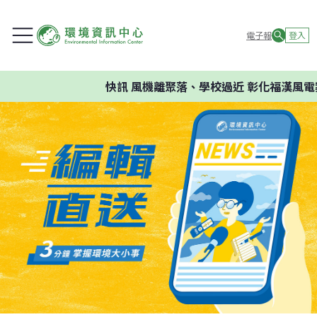
電子報
登入
快訊
風機離聚落、學校過近 彰化福漢風電