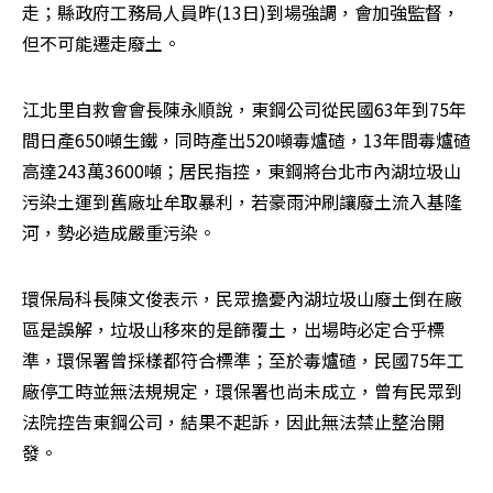
走；縣政府工務局人員昨(13日)到場強調，會加強監督，
但不可能遷走廢土。
江北里自救會會長陳永順說，東鋼公司從民國63年到75年
間日產650噸生鐵，同時產出520噸毒爐碴，13年間毒爐碴
高達243萬3600噸；居民指控，東鋼將台北市內湖垃圾山
污染土運到舊廠址牟取暴利，若豪雨沖刷讓廢土流入基隆
河，勢必造成嚴重污染。
環保局科長陳文俊表示，民眾擔憂內湖垃圾山廢土倒在廠
區是誤解，垃圾山移來的是篩覆土，出場時必定合乎標
準，環保署曾採樣都符合標準；至於毒爐碴，民國75年工
廠停工時並無法規規定，環保署也尚未成立，曾有民眾到
法院控告東鋼公司，結果不起訴，因此無法禁止整治開
發。