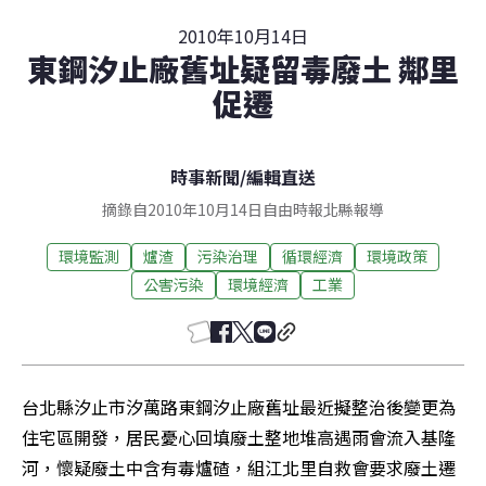
2010年10月14日
東鋼汐止廠舊址疑留毒廢土 鄰里
促遷
時事新聞
/
編輯直送
摘錄自2010年10月14日自由時報北縣報導
環境監測
爐渣
污染治理
循環經濟
環境政策
公害污染
環境經濟
工業
台北縣汐止市汐萬路東鋼汐止廠舊址最近擬整治後變更為
住宅區開發，居民憂心回填廢土整地堆高遇雨會流入基隆
河，懷疑廢土中含有毒爐碴，組江北里自救會要求廢土遷