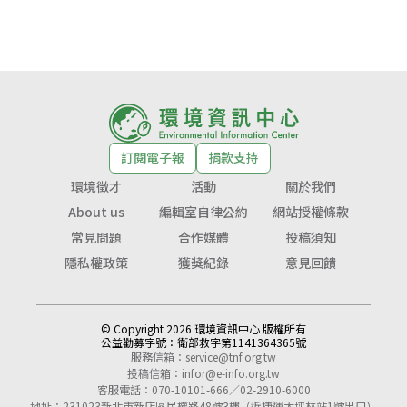
訂閱電子報
捐款支持
環境徵才
活動
關於我們
About us
編輯室自律公約
網站授權條款
常見問題
合作媒體
投稿須知
隱私權政策
獲獎紀錄
意見回饋
© Copyright 2026 環境資訊中心 版權所有
公益勸募字號：
衛部救字第1141364365號
服務信箱：
service@tnf.org.tw
投稿信箱：
infor@e-info.org.tw
客服電話：070-10101-666／02-2910-6000
地址：231023新北市新店區民權路48號3樓（近捷運大坪林站1號出口）