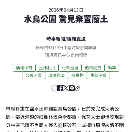
2006年04月13日
水鳥公園 驚見棄置廢土
時事新聞
/
編輯直送
摘錄自4月13日中國時報台南報導
環境資訊中心
台南
報導
棲地保育
土地利用
污染治理
循環經濟
礦業
公害污染
環境經濟
廢棄物
生態保育
市府計畫在鹽水溪畔闢設賞鳥公園，日前先完成河濱公
園，鄰近河道的紅樹林景色全都露，保育人士卻也發現部
分林區已遭不肖商人侵入盜挖砂石，或擅自填埋來路不明