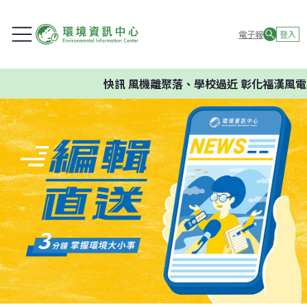
電子報
登入
快訊
風機離聚落、學校過近 彰化福漢風電