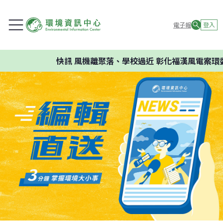
電子報
登入
快訊
風機離聚落、學校過近 彰化福漢風電案環委