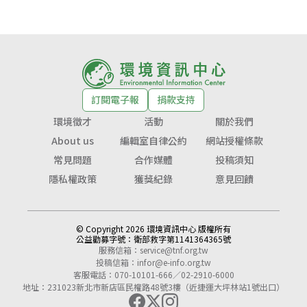
訂閱電子報
捐款支持
環境徵才
活動
關於我們
About us
編輯室自律公約
網站授權條款
常見問題
合作媒體
投稿須知
隱私權政策
獲獎紀錄
意見回饋
© Copyright 2026 環境資訊中心 版權所有
公益勸募字號：
衛部救字第1141364365號
服務信箱：
service@tnf.org.tw
投稿信箱：
infor@e-info.org.tw
客服電話：070-10101-666／02-2910-6000
地址：231023新北市新店區民權路48號3樓（近捷運大坪林站1號出口）