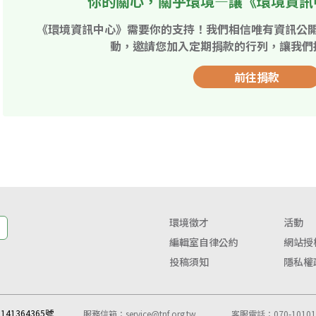
你的關心，關乎環境—讓《環境資訊
《環境資訊中心》需要你的支持！我們相信唯有資訊公
動，邀請您加入定期捐款的行列，讓我們
前往捐款
環境徵才
活動
編輯室自律公約
網站授
投稿須知
隱私權
41364365號
服務信箱：
service@tnf.org.tw
客服電話：070-10101-