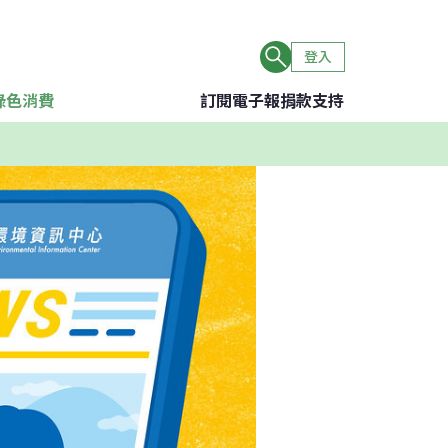
登入
綠色消費
訂閱電子報
捐款支持