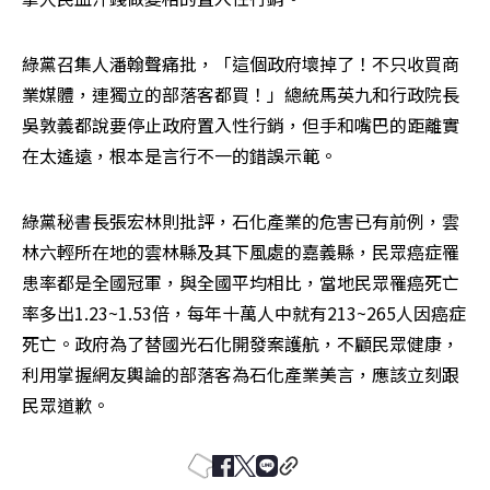
綠黨召集人潘翰聲痛批，「這個政府壞掉了！不只收買商
業媒體，連獨立的部落客都買！」總統馬英九和行政院長
吳敦義都說要停止政府置入性行銷，但手和嘴巴的距離實
在太遙遠，根本是言行不一的錯誤示範。
綠黨秘書長張宏林則批評，石化產業的危害已有前例，雲
林六輕所在地的雲林縣及其下風處的嘉義縣，民眾癌症罹
患率都是全國冠軍，與全國平均相比，當地民眾罹癌死亡
率多出1.23~1.53倍，每年十萬人中就有213~265人因癌症
死亡。政府為了替國光石化開發案護航，不顧民眾健康，
利用掌握網友輿論的部落客為石化產業美言，應該立刻跟
民眾道歉。