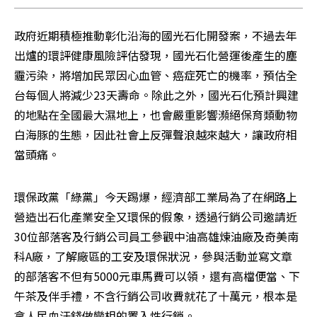
政府近期積極推動彰化沿海的國光石化開發案，不過去年
出爐的環評健康風險評估發現，國光石化營運後產生的塵
霾污染，將增加民眾因心血管、癌症死亡的機率，預估全
台每個人將減少23天壽命。除此之外，國光石化預計興建
的地點在全國最大濕地上，也會嚴重影響瀕絕保育類動物
白海豚的生態，因此社會上反彈聲浪越來越大，讓政府相
當頭痛。
環保政黨「綠黨」今天踢爆，經濟部工業局為了在網路上
營造出石化產業安全又環保的假象，透過行銷公司邀請近
30位部落客及行銷公司員工參觀中油高雄煉油廠及奇美南
科A廠，了解廠區的工安及環保狀況，參與活動並寫文章
的部落客不但有5000元車馬費可以領，還有高檔便當、下
午茶及伴手禮，不含行銷公司收費就花了十萬元，根本是
拿人民血汗錢做變相的置入性行銷。