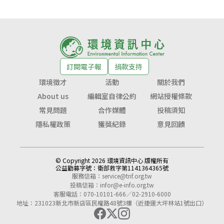
訂閱電子報
捐款支持
環境徵才
活動
關於我們
About us
編輯室自律公約
網站授權條款
常見問題
合作媒體
投稿須知
隱私權政策
獲獎紀錄
意見回饋
© Copyright 2026 環境資訊中心 版權所有
公益勸募字號：
衛部救字第1141364365號
服務信箱：
service@tnf.org.tw
投稿信箱：
infor@e-info.org.tw
客服電話：070-10101-666／02-2910-6000
地址：231023新北市新店區民權路48號3樓（近捷運大坪林站1號出口）