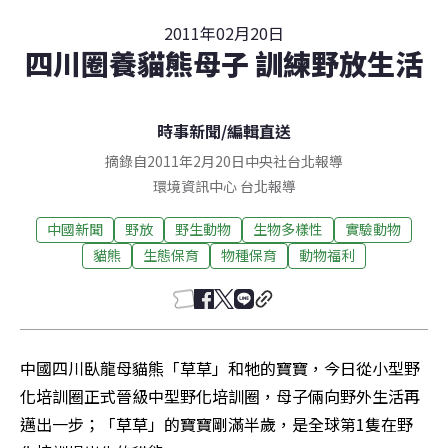
2011年02月20日
四川圈養貓熊母子 訓練野放生活
時事新聞
/
編輯直送
摘錄自2011年2月20日中央社台北報導
環境資訊中心
台北
報導
中國新聞
野放
野生動物
生物多樣性
實驗動物
貓熊
生態保育
物種保育
動物福利
中國四川臥龍母貓熊「草草」和牠的寶寶，今日從小型野
化培訓圈正式晉級中型野化培訓圈，母子倆向野外生活再
邁出一步；「草草」的寶寶剛滿半歲，是全球第1隻在野