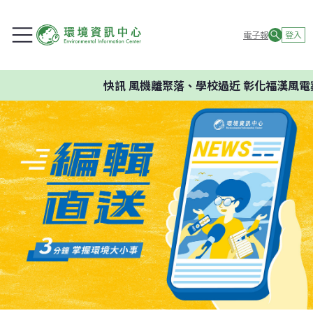
電子報
登入
快訊
風機離聚落、學校過近 彰化福漢風電