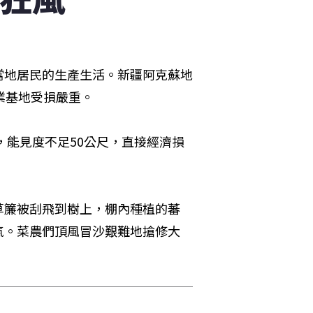
當地居民的生產生活。新疆阿克蘇地
業基地受損嚴重。
，能見度不足50公尺，直接經濟損
草簾被刮飛到樹上，棚內種植的蕃
氣。菜農們頂風冒沙艱難地搶修大