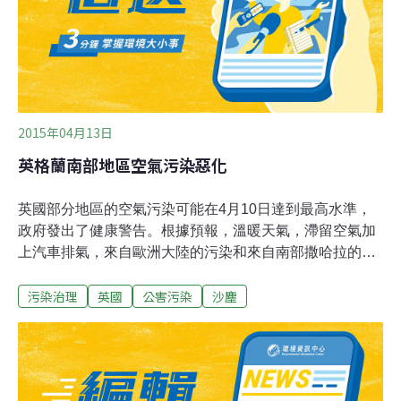
氣過程，此沙塵天氣過程次數較2008-2017年同期平均值
（3.2次）偏多。
2015年04月13日
英格蘭南部地區空氣污染惡化
英國部分地區的空氣污染可能在4月10日達到最高水準，
政府發出了健康警告。根據預報，溫暖天氣，滯留空氣加
上汽車排氣，來自歐洲大陸的污染和來自南部撒哈拉的沙
塵，使英國多個地區空氣污染水準達到10級。今天英格蘭
污染治理
英國
公害污染
沙塵
東南部和東部大部分地區的空氣污染水準都很高，但據料
這種狀況持續時間很短。英國環境糧食農村地區部
（Defra）說，夜晚來自大西洋的風將在4月11日前驅散污
染空氣。與此同時，英國高等法院很快將審理英國的環保
組織ClientEarth的律師就違反歐盟規則的高空氣污染發起