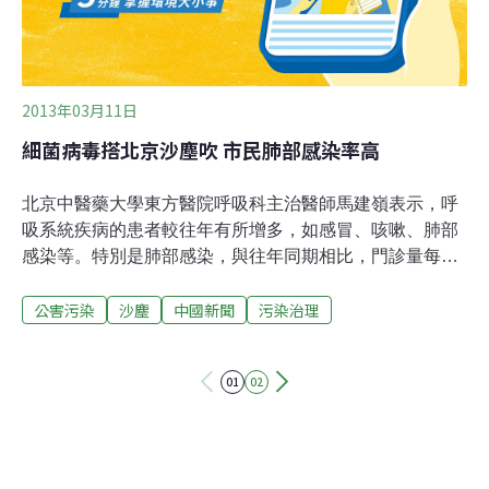
2013年03月11日
細菌病毒搭北京沙塵吹 市民肺部感染率高
北京中醫藥大學東方醫院呼吸科主治醫師馬建嶺表示，呼
吸系統疾病的患者較往年有所增多，如感冒、咳嗽、肺部
感染等。特別是肺部感染，與往年同期相比，門診量每天
增30個。近期京城的氣溫忽上忽下，而沙塵加霧霾又時常
公害污染
沙塵
中國新聞
污染治理
光顧，所以呼吸系統最容易受傷。霧霾不僅能直接進入並
黏附在上下呼吸道和肺葉中，對呼吸系統造成威脅，而且
還有許多細菌和病毒搭著順風車，來到呼吸系統深處，造
01
02
成感染。因此，肺就最易受到傷害，引起感冒、肺部感染
等，甚至會誘發肺癌。