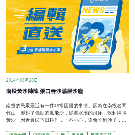
的改善水系統循環上。據《時代報》報導，Brimbanks市
政廳計劃與多個機構合作，把Brooklyn工業區從塵土飛揚
沙塵地變成小動物們喜歡的池塘綠地。詳盡方案預計將於
明年6月份公布，其中最具挑戰性的部分是資金來源，項
目需要2000萬元，主要從維省政府和當地商家中籌集。
2014年06月26日
南投黃沙陣陣 張口吞沙滿屋沙塵
南投的民眾最近有一件非常困擾的事情。因為在南投名間
竹山，颳起了強勁的風飛沙，從濁水溪的河床，吹起陣陣
黃沙，附近農民下田耕作，一不小心，還會吃到沙子，而
當地的民宅也很慘，就算天天掃地拖地，還是厚厚的一層
污染治理
公害污染
沙塵
濁水溪
集集攔河堰
泥沙，怎麼清都清不乾淨。黃沙滾滾整片溪床都陷進一陣