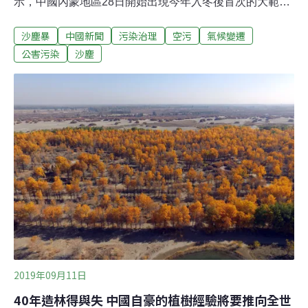
示，中國內蒙地區28日開始出現今年入冬後首次的大範圍
沙塵暴，揚起的沙塵向東南傳輸，今（29日）已經南下影
沙塵暴
中國新聞
污染治理
空污
氣候變遷
響到中國的南京及上海，預測30日凌晨就會開始影響台
灣，若風速較弱且沒有明顯降雨，明天全台空氣品質將呈
公害污染
沙塵
現「橘色提醒」。空保處提醒，敏感族群或是老人、小孩
等抵抗力較弱者需減少戶外活動，並配戴口罩。東北風挾
帶內蒙股沙塵南下境外污染來襲 環保署提醒民眾減少外
出、配戴口罩環保署空保處表示，28日於中國內蒙地區觀
測懸浮微粒（PM10）的每小時濃度達1000微克/立方公
尺，29日往南至南京及上海一帶，PM10的每小時濃度亦
達400微克/立方公尺，預測於30日凌晨開始影響我國空氣
品質，北部地區的PM10小時濃度將達150微克/立方公
尺，空氣品質多將轉為橘色提醒等級。空保處預測，影響
程度視東北風移動路徑及各地
2019年09月11日
40年造林得與失 中國自豪的植樹經驗將要推向全世