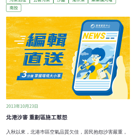
沙霧之中，河床上的沙土全被強勁風勢一波一波掀起，由
南投
西南邊往東北方向吹。南投名間到竹山一帶，這幾天來吹
起風飛沙，沙塵起碼有三四層樓高，附近民宅陽台用手輕
輕一擦，就是好厚的一層灰。一不小心張口還會吃到沙
子，除了天氣的影響，居民也說集集攔河堰將濁水溪的溪
水攔截，造成下游河床乾枯，強風一來風吹沙當然嚴重，
也對生活造成困擾。
2013年10月23日
北港沙害 重劃區施工惹怨
入秋以來，北港巿區空氣品質欠佳，居民抱怨沙害嚴重，