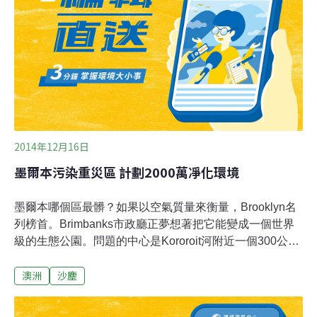
的訴訟。歐盟的有關規則對空氣中的二氧化硫、二氧化氮
和鉛的含量作過特別規定。慈善機構Sustrans的負責人菲
力浦，英國的空氣污染是「犯罪」，而且是國家的恥辱，
他呼籲下屆政府要嚴肅對待空氣污染問題。
2014年12月16日
墨爾本污染重災區 計劃2000萬凈化環境
墨爾本哪個區最髒？如果以空氣質量來衡量，Brooklyn名
列榜首。Brimbanks市政廳正夢想著把它能變成一個世界
級的生態公園。問題的中心是Kororoit河附近一個300公頃
的砂坑地段，這個坑裡包含了屠宰場、仍在運作和已經關
澳洲
沙塵
閉的垃圾堆填區、重型回收工業區，集裝箱堆場等等。下
雨的時候，成噸的污染物被衝入河流中，河塘變成死魚
池。市政廳的計劃中大部分預算將用在回收雨水，全方位