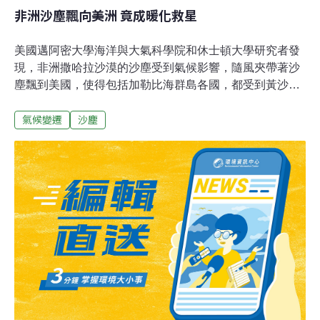
非洲沙塵飄向美洲 竟成暖化救星
美國邁阿密大學海洋與大氣科學院和休士頓大學研究者發
現，非洲撒哈拉沙漠的沙塵受到氣候影響，隨風夾帶著沙
塵飄到美國，使得包括加勒比海群島各國，都受到黃沙滾
滾的非洲塵土襲擊。本次研究結果刊登在《Environmental
氣候變遷
沙塵
Science and Technology》期刊。研究者指出，沙塵雖會
影響人類呼吸空氣，卻能阻擋全球暖化，並幫助大自然恢
復機能。為了瞭解沙塵如何影響空氣品質，邁阿密大學研
究人員經過檢驗休士頓地區空氣聚集的吸入微粒後發現，
只要非洲出現大型沙塵暴，不久，德州當地吸入微粒測得
的數量就會飆高到平時的兩倍。研究者波拉斯波羅表示，
沙塵本身有幾點相當重要的影響。儘管先前多篇歐洲醫學
研究中心的期刊論文指出，這些「撒哈拉礦物塵」
（Mineral dust）涵蓋的2.5微米以下懸浮微粒，造成心肺
和呼吸道衰弱病人的致死率升高，但對環境暖化和颶風生
成等人禍和天災，卻出現關鍵的抑制作用。主因在於沙塵
充