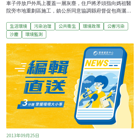
車子停放戶外馬上覆蓋一層灰塵，住戶將矛頭指向媽祖醫
院旁巿地重劃區施工，鎮公所同意協調縣府督促包商灑水
改善。沿海颳起強勁東北季風，北港巿區經常塵沙漫天，
生活環境
污染治理
公共衛生
環境政策
公害污染
呼吸道敏感的駕駛都戴起口罩，汽車停靠路旁，不到半個
鐘頭即蒙上一層灰塵，而且能見度差，影響行車安全。當
沙塵
環境監測
地居民懷疑，今年秋天空氣品質明顯變差，禍源可能是五
公里外的媽祖醫院旁巿地重劃區，居民指出，之前雜草叢
生，具定沙作用，現在工地開挖塵土隨風飛揚，巿區居民
首當其衝。鎮公所指出，將試著了解沙塵紛飛原因並尋求
解決之道，期間居民儘量免少外出。
2013年09月25日