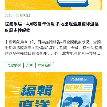
2018年05月02日
陸氣象局：4月較常年偏暖 多地出現溫度或降溫幅
度歷史性紀錄
中國氣象局今（2）日向媒體報告4月全國氣象狀況，全國
平均氣溫較常年同期偏高1.3℃，期間，全國共有70個監測
站點發生極端日降溫事件，此外，北方地區此月份共發生
了5次沙塵天氣過程。據中國氣象局監測，4月全國平均氣
氣候變遷
沙塵
中國新聞
溫12.3℃，大部地區氣溫較常年同期偏高1-2℃，其中，浙
江平均氣溫為1961年以來第二高，上海、四川平均氣溫第
三高。此外，此月全國共有70站發生極端日降溫事件，主
要出現在東北、華北及山東、湖北和湖南等地，其中天津
北辰（15.1℃）、山西壺關（14.8℃）和鄉寧（14.6℃）
等8站日降溫幅度突破歷史極值。與氣溫偏高相伴隨的是
全國降水的相對偏少，此月全國降水量42.9毫米，較常年
同期（44.7毫米）偏少4%。另外，北方還出現5次沙塵天