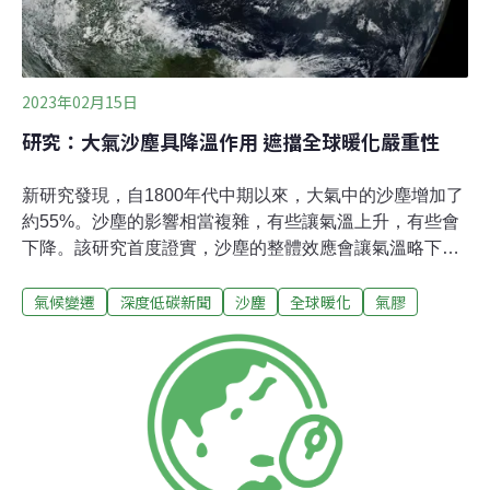
2023年02月15日
研究：大氣沙塵具降溫作用 遮擋全球暖化嚴重性
新研究發現，自1800年代中期以來，大氣中的沙塵增加了
約55%。沙塵的影響相當複雜，有些讓氣溫上升，有些會
下降。該研究首度證實，沙塵的整體效應會讓氣溫略下
降。換言之，如果沒有沙塵，人為碳排造成地球暖化會比
氣候變遷
深度低碳新聞
沙塵
全球暖化
氣膠
現況更嚴重。沙塵抵銷暖化效應這項研究於17日發表於
《自然評論：地球與環境》（Nature Reviews Earth and
Environment）期刊。主要作者、加州大學洛杉磯分校
（UCLA）大氣物理學家柯克（Jasper Kok）指出，自
1850 年以來，人為活動已使地球升溫1.2°C。如果沒有沙
塵效應，實際增溫可能會再多0.055°C。他表示，沙塵大
約抵銷了8%的暖化效應。隨著升溫逼近1.5°C，細微的影
響也很重要。這項發現有助提高氣候預測模型的準確性，