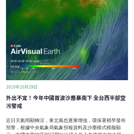
提醒等級，沿海風速增強雲嘉南地區可能出現地表揚塵現
象，局部地區短時間達紅色警示等級。一般民眾如果有不
適，如眼痛，咳嗽或喉嚨痛等，應減少體力消耗，特別是
減少戶外活動。學生族群應避免長時間劇烈運動，進行其
他戶外活動時應增加休息時間。有心臟、呼吸道及心血管
疾病患者、孩童及老年人，建議留在室內並減少體力消耗
活動，必要外出應配戴口罩。明（
2019年10月29日
外出不宜！今年中國首波沙塵暴南下 全台西半部空
污警戒
近日天氣明顯轉涼，東北風也逐漸增強，環保署稍早發布
預警，根據中央氣象局氣象預報資料及沙塵模式模擬顯