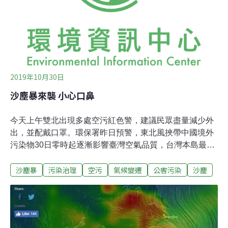
以做為因應氣候變遷決策的基礎。
2019年10月30日
沙塵暴來襲 小心口鼻
今天上午雙北出現多處空污紅色警，建議民眾盡量減少外
出，並配戴口罩。環保署昨日預警，東北風挾帶中國境外
污染物30日零時起逐漸影響臺灣空氣品質，台灣本島最北
端的富貴角測站在5時PM10便達256微克/立方公尺，
沙塵暴
污染治理
空污
氣候變遷
公害污染
沙塵
PM2.5達95微克/立方公尺，而目前的即時資料顯示，雙北
市出現12處紅色警示，最劣出現在松山測站，AQI（空氣
品質指標）達158，對所有族群不健康。環保署表示，隨
東北風持續挾帶上游境外污染物南下影響，北部污染物濃
度降低時間預計為今日入夜後，中南部於午後將轉為橘色