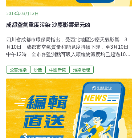
2013年03月13日
成都空氣重度污染 沙塵影響是元凶
四川省成都市環保局指出，受西北地區沙塵天氣影響，3
月10日，成都市空氣質量和能見度持續下降，至3月10日
中午12時，全市各監測點可吸入顆粒物濃度均已超過1000
微克/立方米，空氣質量重度污染。今年冬季成都市乾暖氣
公害污染
沙塵
中國新聞
污染治理
候明顯，1月下旬至今，各區(市、縣)基本未出現有效降
雨，土壤乾燥，且冷空氣活動非常弱，進入3月以來，成
都市已受到3次浮塵天氣的影響，空氣質量處於連續污染
狀態。尤其是3月9日晚起，受新疆、內蒙古西北方向而來
的沙塵影響，10日凌晨2時，成都市中心城區各測點可吸
入顆粒物濃度快速上升，5時城區每小時均值已超過800微
克/立方米。