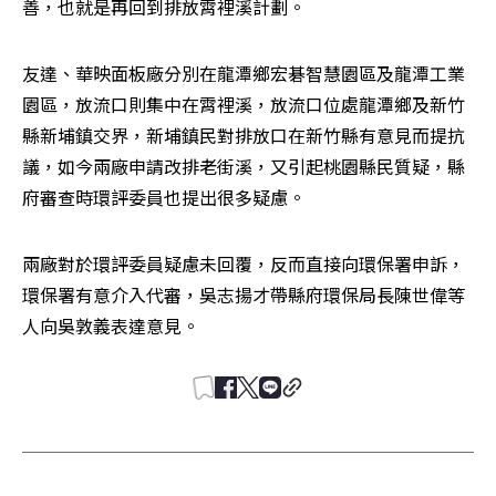
善，也就是再回到排放霄裡溪計劃。
友達、華映面板廠分別在龍潭鄉宏碁智慧園區及龍潭工業
園區，放流口則集中在霄裡溪，放流口位處龍潭鄉及新竹
縣新埔鎮交界，新埔鎮民對排放口在新竹縣有意見而提抗
議，如今兩廠申請改排老街溪，又引起桃園縣民質疑，縣
府審查時環評委員也提出很多疑慮。
兩廠對於環評委員疑慮未回覆，反而直接向環保署申訴，
環保署有意介入代審，吳志揚才帶縣府環保局長陳世偉等
人向吳敦義表達意見。