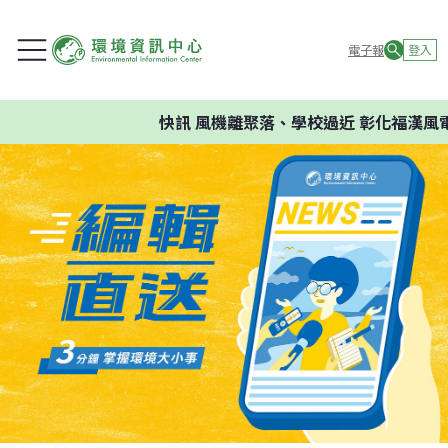
電子報
登入
快訊
風機離聚落、學校過近 彰化福漢風電