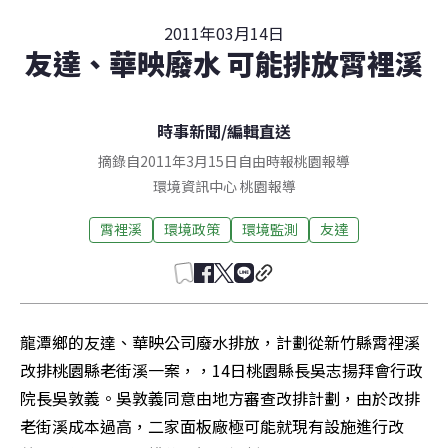
2011年03月14日
友達、華映廢水 可能排放霄裡溪
時事新聞
/
編輯直送
摘錄自2011年3月15日自由時報桃園報導
環境資訊中心
桃園
報導
霄裡溪
環境政策
環境監測
友達
龍潭鄉的友達、華映公司廢水排放，計劃從新竹縣霄裡溪
改排桃園縣老街溪一案，，14日桃園縣長吳志揚拜會行政
院長吳敦義。吳敦義同意由地方審查改排計劃，由於改排
老街溪成本過高，二家面板廠極可能就現有設施進行改