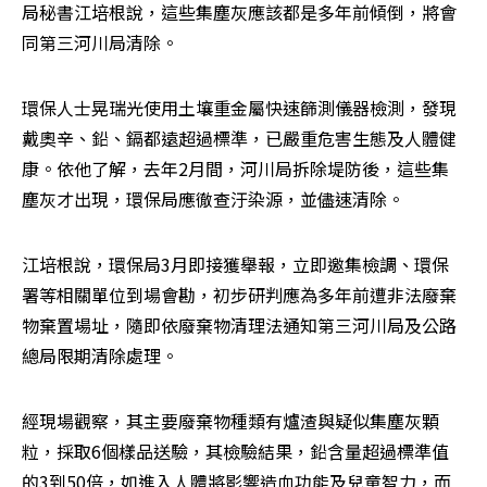
局秘書江培根說，這些集塵灰應該都是多年前傾倒，將會
同第三河川局清除。
環保人士晃瑞光使用土壤重金屬快速篩測儀器檢測，發現
戴奧辛、鉛、鎘都遠超過標準，已嚴重危害生態及人體健
康。依他了解，去年2月間，河川局拆除堤防後，這些集
塵灰才出現，環保局應徹查汙染源，並儘速清除。
江培根說，環保局3月即接獲舉報，立即邀集檢調、環保
署等相關單位到場會勘，初步研判應為多年前遭非法廢棄
物棄置場址，隨即依廢棄物清理法通知第三河川局及公路
總局限期清除處理。
經現場觀察，其主要廢棄物種類有爐渣與疑似集塵灰顆
粒，採取6個樣品送驗，其檢驗結果，鉛含量超過標準值
的3到50倍，如進入人體將影響造血功能及兒童智力，而