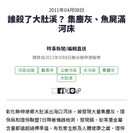
2011年04月08日
誰殺了大肚溪？ 集塵灰、魚屍滿
河床
時事新聞
/
編輯直送
摘錄自2011年4月8日聯合報伸港報導
污染治理
戴奧辛
公害污染
水污染
集塵灰
大肚溪
彰化縣伸港鄉大肚溪出海口河床，被發現大量集塵灰，環
保局和環保聯盟7日帶著儀器檢測，發現鎘、鉛等重金屬
含量都遠超過標準值，有危害生態及人體健康之虞，環保