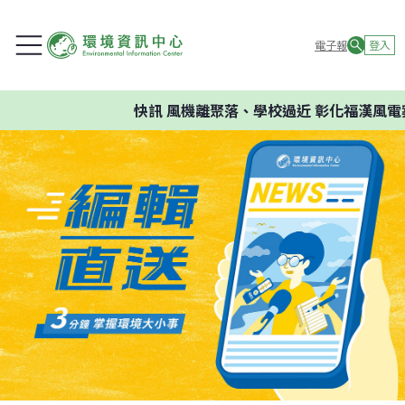
電子報
登入
快訊
風機離聚落、學校過近 彰化福漢風電案