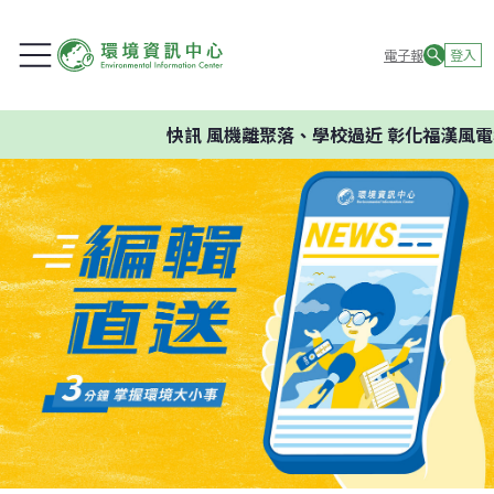
電子報
登入
快訊
風機離聚落、學校過近 彰化福漢風電