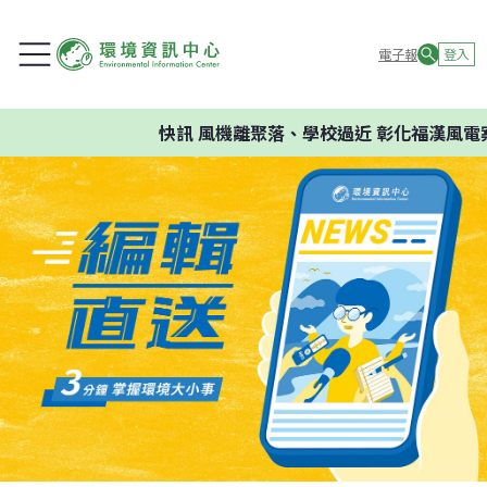
電子報
登入
快訊
風機離聚落、學校過近 彰化福漢風電案