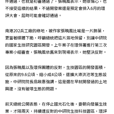
件通過，也就是初審通過了，張曉風表示，她很傷心，也
不接受這樣的結果，不過開發案還是預定會排入6月的環
評大會、屆時可能會確認通過。
南港202兵工廠的綠地，被作家張曉風比喻是一片肺葉，
更當著媒體下跪，呼籲總統把這片濕地保留，別讓中研院
的國家生技研究園區開發。上午案子在環保署進行第三次
專案小組審查，張曉風依舊來到現場表示，她堅決反對。
因為張曉風以及環保團體的反對，生技園區的開發面積，
從原來的9.6公頃、縮小成4公頃，還擴大滯洪池等生態設
施，中研院院長翁啟惠強調，這是選在早就開發過的土地
興建，沒有破壞生態的問題。
前天總統公開表態，在停止國光石化後，要朝向發展生技
業，才隔兩天，持續遭反對的中研院生技科技園區，環評