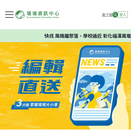
電子報
登入
快訊
風機離聚落、學校過近 彰化福漢風電