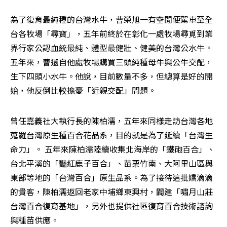
為了復育最純種的台灣水牛，曹榮旭一有空閒便駕車至全
台各牧場「尋寶」，五年前終於在彰化一處牧場尋覓到業
界行家公認血統最純、體型最健壯、健美的台灣公水牛。 
五年來，曹還自他處牧場購買三頭純種母牛與公牛交配，
生下四頭小水牛。他說，目前數量不多，但總算是好的開
始，他反倒比較擔憂「近親交配」問題。
曾任嘉義社大執行長的陳柏濡，五年來同樣走訪台灣各地
蒐羅台灣原生種百合花品系，目的就是為了延續「台灣生
命力」。 五年來陳柏濡陸續收集北海岸的「鐵砲百合」、
台北平溪的「豔紅鹿子百合」、苗栗竹南、大阿里山區與
東部等地的「台灣百合」原生品系。為了接待這批嬌滴滴
的貴客，陳柏濡返回老家中埔鄉東興村，闢建「嘯月山莊
台灣百合復育基地」，另外也提供社區復育百合技術諮詢
與種苗供應。