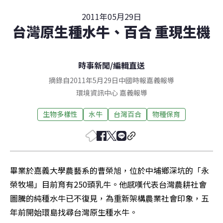
2011年05月29日
台灣原生種水牛、百合 重現生機
時事新聞
/
編輯直送
摘錄自2011年5月29日中國時報嘉義報導
環境資訊中心
嘉義
報導
生物多樣性
水牛
台灣百合
物種保育
畢業於嘉義大學農藝系的曹榮旭，位於中埔鄉深坑的「永
榮牧場」目前育有250頭乳牛。他感嘆代表台灣農耕社會
圖騰的純種水牛已不復見，為重新架構農業社會印象，五
年前開始環島找尋台灣原生種水牛。