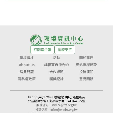
訂閱電子報
捐款支持
環境徵才
活動
關於我們
About us
編輯室自律公約
網站授權條款
常見問題
合作媒體
投稿須知
隱私權政策
獲獎紀錄
意見回饋
© Copyright 2026 環境資訊中心 版權所有
公益勸募字號：
衛部救字第1141364365號
服務信箱：
service@tnf.org.tw
投稿信箱：
infor@e-info.org.tw