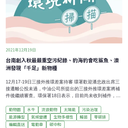
北、新北、桃園、南投、屏東的雙截蜻蜓，因為濱溪帶的
不當開發，棲息地退縮到只剩下新北市樹林、鶯歌一帶，
並以樹林鹿角溪至柑園河濱為重要棲地。然而約有20多頭
的無主水牛，分布在樹林、三峽、鶯歌的濱溪帶。水牛親
水踩踏、滾
2021年12月19日
台南創入秋最嚴重空污紀錄、豹海豹會吃鯊魚、澳
洲發現「千足」新物種
12月17-19日三接外推環差案待審 環署歡迎潘忠政出席三
接遷離公投未過，中油公司所提出的三接外推環差案將補
件後繼續審查。環保署18日表示，目前尚未收到補件，接
下來仍會秉持公開透明原則審查，也歡迎三接遷離公投領
動物園
水牛
流浪動物
太陽能
污染治理
銜人潘忠政出席表達意見。（中央社報導）大金目標2050
年邁向碳中和 全方位助產業達成減排淨零為了協助台灣產
能源轉型
氣候變遷
生物多樣性
鰻苗
零碳排
業界掌握零碳排的趨勢與商機，日前和泰大金舉辦「邁向
編輯直送
電動車
碳中和