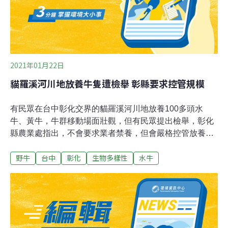
日，經相關單位分析12隻死亡個體樣本後，初步檢驗結果
為營養失衡所致。動
2021年01月22日
貓羅溪河川地放養牛隻遭檢舉 彰縣要求控管規模
有民眾在台中彰化交界的貓羅溪河川地放養100多頭水
牛、黃牛，牛群移動場面壯觀，但有民眾提出檢舉，彰化
縣農業處指出，不會要求業者禁養，但會嚴格控管放養規
模，納管牛群。台中市和彰化縣交界的貓羅溪，有民眾在
野牛
台中
彰化
生物多樣性
水牛
貓羅溪靠近彰化芬園鄉的河川地放養100多頭的水牛及黃
牛，牛群在河川地草原移動時場面壯觀，吸引不少民眾前
往貓羅溪的便橋觀看，也有攝影愛好者來到便橋拍照，不
過民眾擠在便橋上觀看水牛，影響交通，險象環生。有民
眾檢舉在河川地養牛違法，彰化縣政府農業處、台中市政
府農業局以及經濟部水利署第三河川局人員19日前往現場