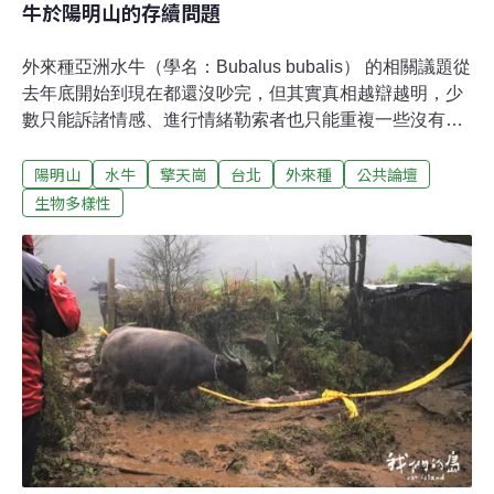
牛於陽明山的存續問題
外來種亞洲水牛（學名：Bubalus bubalis） 的相關議題從
去年底開始到現在都還沒吵完，但其實真相越辯越明，少
數只能訴諸情感、進行情緒勒索者也只能重複一些沒有立
論基礎的論調⋯⋯ 但不得不說這有時候很有用，畢竟群眾
陽明山
水牛
擎天崗
台北
外來種
公共論壇
在不明就裡的時候最先相信的就是眼前的「牛牛好可憐
喔」這樣的煽情話語。藉由這個機會再次的釐清一下水牛
生物多樣性
議題的脈絡吧！台灣的水牛到底是外來種還是原生種？這
個問題雖然很基礎，卻也是重中之重。為什麼呢？如果水
牛是台灣原生種，那麼以目前數量很可能比台灣黑熊還少
的前提之下，早就應該提撥大筆經費並列入第一級保育
類，積極保育囉！那為什麼沒有這樣做呢？當然就是因為
亞洲水牛在台灣不是原生種，是個徹徹底底的外來種囉！
外來種的定義很簡單，一個物種經由人類有意或無意攜帶
抵達原本沒有分布的地點，即是外來種。台灣的水牛是從
17世紀才開始引入，有部分是荷蘭人於1624年從爪哇引
入，另一部分則由中國先民於16