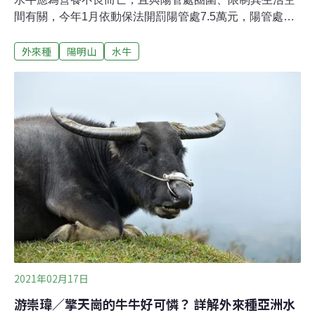
間有關，今年1月依動保法開罰陽管處7.5萬元，陽管處不
服，今年2月2日向北市府提出訴願。北市府法務局表示，
外來種
陽明山
水牛
2月4日已經收到訴願書，訴願會將依程序審議，最快5月
會有結果。針對水牛死亡，動保處認為，陽管處有過失責
任，不當圈圍，依動物保護法第30條第1項第1款規定裁處
陽管處最高罰鍰7萬5000元。法務局副局長張慕貞指出，
動保處有20天答辯時間，將相關蒐證、處罰陽管處理由依
據等等寫成答辯狀，送到法務局，提到訴願的委員會去審
議，預計在收到訴願書的3個月內審結，所以結果在5月初
會出爐。
2021年02月17日
游崇瑋／擎天崗的牛牛好可憐？ 詳解外來種亞洲水