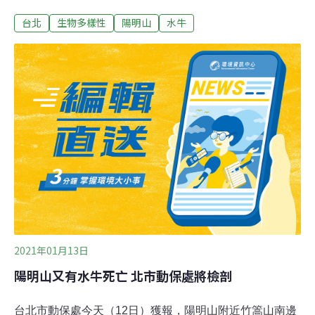
欄及刺鐵網。對此，陽管處回應，目前已陸續拆除14處刺
台北
生物多樣性
陽明山
水牛
鐵網，也會參考專家建議把靠近步道的刺鐵網改為電牧
器。針對民眾撤除全數圍欄及刺鐵網的要求，陽管處從去
年12月2日起，考量水牛覓食及避寒路線，截至去年底已
陸續拆除14處竹篙山往平等里方向的刺鐵網。本月6日也
召開跨領域專家會議，針對野化水牛動物福祉、絲圍籬設
置及牛群存續等議題進行討論，會議結論中，專家建議將
刺鐵網全數更換為電牧器，並希望陽管處於2周內提出具
體更換計畫及期程。陽管處發言人張順發解釋，電牧器為
高電壓、低電流的鐵絲，專家認為水牛碰到會有疼痛感，
但不會造成身體上的傷害，因民眾對刺鐵網觀感不好，研
議將靠近中央步道的刺鐵網改為電牧器，目前還在研議更
換計畫的執行內容。
2021年01月13日
陽明山又有水牛死亡 北市動保處將檢剖
台北市動保處今天（12日）獲報，陽明山附近竹篙山南邊