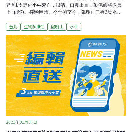
界有1隻野化小牛死亡，眼睛、口鼻出血，動保處將派員
上山檢剖、採驗屍體。今年初至今，陽明山已有3隻水牛
死亡。台北市動物保護處防疫檢疫組長施瑞伶接受媒體電
台北
生物多樣性
陽明山
水牛
訪時指出，下午接獲通報竹篙山南邊界有1隻野化小牛死
亡，目前無法確定是因天候變冷或其他因素導致，已排定
13日派員上山檢剖、採驗小牛屍體。她表示，今年初至
今，接獲陽明山附近有3隻水牛死亡，仍待檢剖、化驗後
才能釐清真正死因；今天被民眾發現的死亡小牛，眼睛和
口部有出血狀況。施瑞伶指出，小牛臉部出血狀況，不排
除是被其他動物咬傷，但仍待13日派員上山才能釐清。
2021年01月07日