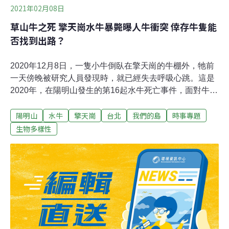
2021年02月08日
草山牛之死 擎天崗水牛暴斃曝人牛衝突 倖存牛隻能
否找到出路？
2020年12月8日，一隻小牛倒臥在擎天崗的牛棚外，牠前
一天傍晚被研究人員發現時，就已經失去呼吸心跳。這是
2020年，在陽明山發生的第16起水牛死亡事件，面對牛隻
接連死亡卻原因不明，動保單位封鎖現場，並將遺體解剖
陽明山
水牛
擎天崗
台北
我們的島
時事專題
採驗，希望釐清死因。2017年，陽管處就曾透過空拍機統
計，陽明山至少有3群水牛，分布狀況為磺嘴山至少16
生物多樣性
隻、頂山石梯嶺19隻，以及擎天崗29隻。2020年9月，擎
天崗和頂山石梯嶺的牛隻最少數量，都增加到39隻。早在
日治時期，擎天崗就以牧場型態存在，供農民在農暇時寄
養水牛；國民政府來台後，陽明山牧場再改由台北市農會
接手管理。隨著機械取代水牛在農耕上的定位，沒被領回
的無主水牛，就在山林裡形成野化族群。陽管處一再聲
明，他們並非陽明山水牛的管理人，但面對牛隻大量死
亡，仍配合動保處站在防疫角度採檢調查。2020年12月21