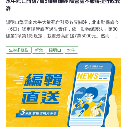
水牛死亡開罰7萬5議員嫌輕 陽管處不服將提行政救
濟
陽明山擎天崗水牛大量死亡引發各界關注，北市動保處今
（6日）認定陽管處有過失責任，依「動物保護法」第30
條第1項第1款規定，裁處最高罰鍰7萬5000元。然而，北
市議員耿葳痛斥動保處引用罰則有誤，「根本輕放陽管
生物多樣性
新北
陽明山
水牛
處」，指應以動物傳染病防治條例開罰百萬；陽管處同樣
也表示動保處錯誤引用法則，認為野化水牛不屬於動保法
管轄範圍，不服被罰，後續將尋求行政救濟。