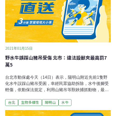
會勘，會勘後決定要求業者控制放養規模，也將輔導業者
提出申請。第三河川局副局長張稚煇接受媒體聯訪時說，
他們沒有禁止業者放養水牛，但依水利法規定，飼主在河
川地養牛須獲得許可，河川局會和相關單位合作輔導飼主
提出申請，讓業者合法養牛，民眾仍有牛群可欣賞。
2021年01月15日
野水牛誤踩山豬吊受傷 北市：違法設獸夾最高罰7
萬5
台北市動保處今天（14日）表示，陽明山附近先前1隻野
化水牛誤踩山豬吊受困，幸經民眾協助拆除，水牛後腳受
輕傷，依動保法規定，利用山豬吊等獸鋏捕抓動物，最高
罰新台幣7萬5000元。台北市動物保護處發布新聞資料指
台北
生物多樣性
陽明山
水牛
出，士林區平等里附近菜園日前發生1隻野化水牛因誤踩
陷阱遭困住，事發後透過與居民合作協助水牛脫困，所幸
水牛僅後腳受輕傷。動保處發現，野化水牛誤踩陷阱為山