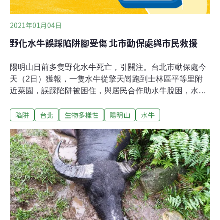
2021年01月04日
野化水牛誤踩陷阱腳受傷 北市動保處與市民救援
陽明山日前多隻野化水牛死亡，引關注。台北市動保處今
天（2日）獲報，一隻水牛從擎天崗跑到士林區平等里附
近菜園，誤踩陷阱被困住，與居民合作助水牛脫困，水牛
僅後腳受輕傷。北市府動物保護處動物救援隊代理隊長林
陷阱
台北
生物多樣性
陽明山
水牛
庭君說，近中午接獲通報，一隻野化水牛受困士林區平等
里附近菜園，立即派員前往救援，到場發現，水牛後腳遭
「山豬吊」陷阱套住。動保處救援隊員和附近居民一起協
助水牛脫困，所幸水牛後腳僅些微受傷。動保處初步評
估，幸無大礙，已把水牛安置菜園附近，後續會通報陽明
山國家公園管理處協助處理受傷水牛。動保處說，附近常
有野生動物會跑到陽明山公園附近菜園覓食，有民眾才會
設「山豬吊」陷阱，此陷阱類似以繩索套住動物四肢，會
讓動物無法行動，研判水牛可能是到附近菜園找尋食物或