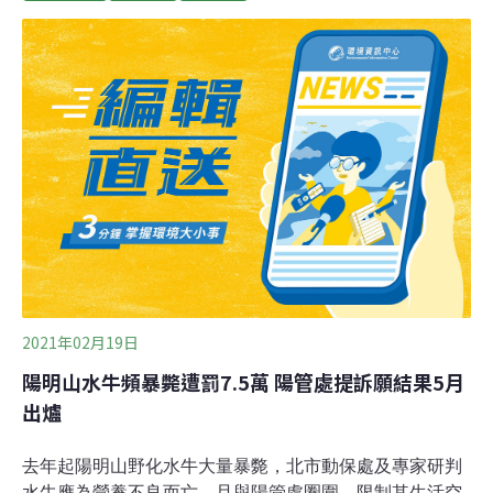
碳中和時代 大金因應方案研討會」，共同探討新世代空調
與智能控制應用趨勢，並分享大金空調如何滿足當今科技
廠客戶的需求及磁浮式冰機應用於科技廠的實例、說明空
調設備如何與控制系統結合來達成節能減碳的目的、探討
新世代冷媒的冰機設備發展現況與趨勢。（聯合報報導）
2021年02月19日
陽明山水牛頻暴斃遭罰7.5萬 陽管處提訴願結果5月
出爐
去年起陽明山野化水牛大量暴斃，北市動保處及專家研判
水牛應為營養不良而亡，且與陽管處圈圍、限制其生活空