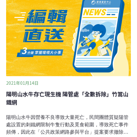
豬吊，山豬吊的設計是使用堅韌金屬鋼索，動物遭套住後
會劇烈掙扎，讓鋼索更加陷入動物肢體表皮，可能造成斷
肢、死亡等後果。動保處指出，已擴大抽查所有五金業者
是否販售捕獸鋏，也會同步宣導禁用山豬吊；至於陽明山
野化水牛所誤踩的山豬吊陷阱，已當成證物保管，會持續
調查案發原因。
2021年01月14日
陽明山水牛存亡現生機 陽管處「全數拆除」竹篙山
鐵網
陽明山水牛因營養不良導致大量死亡，民間團體質疑陽管
處設置的刺鐵網限制牛隻行動及覓食範圍，導致死亡事件
頻傳，因此在「公共政策網路參與平台」提案要求撤除圍