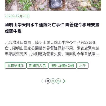
避寒，才會誤踩陷阱，進而受困。
2020年12月28日
陽明山擎天岡水牛連續死亡事件 陽管處今移地安置
虛弱牛隻
北台灣連日陰雨，陽明山擎天岡水牛群今年已有32頭死
亡，陽明山國家公園遭外界質疑照顧不周。陽管處緊急請
專家調查死因，推測應為營養失衡。而面對今年首波寒流
報到，陽管處表示，今（28日）將短暫移置牛隻。陽明山
生物多樣性
新聞懶人包
陽明山國家公園
水牛
水牛大量死亡引關注今年入秋後，陽明山國家公園境內棲
息的野放水牛群大量死亡，引起各界關注。單至11月底就
已有11隻個體死亡，北市動保處於12月7日接獲通報後，
01
02
03
基於動物防疫及動物福利，開始介入調查。根據陽管處調
查紀錄，擎天崗野化水牛2020年（截至9月止）約計39頭
牛（成牛27頭、幼牛12頭）。陽明山國家公園巡牛志工
「王巡牛」提到，12月23日又發現1頭死牛，是陽管處編
號的第30號，因巡牛隊巡查刺絲圍籬旁的牛路而發現，當