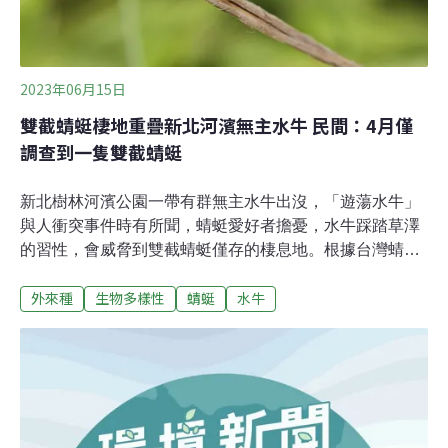
2023年06月15日
雙截蜻蜓棲地重疊新北河濱無主水牛 民間：4月僅
調查到一隻雙截蜻蜓
新北樹林河濱公園一帶有群無主水牛出沒，「遊蕩水牛」
與人衝突事件時有所聞，蜻蜓愛好者擔憂，水牛踩踏草澤
的習性，會威脅到雙截蜻蜓僅存的棲息地。根據台灣蜻蜓
學會調查，往年4、5月就有雙截蜻蜓出沒，今年4月卻僅
外來種
生物多樣性
蜻蜓
水牛
調查到一隻，且發現牛腳印。學會呼籲新北市政府在蜻蜓
棲息地外加裝圍籬，減少機具與牛隻的干擾。新北水牛活
動區域 重疊雙截蜻蜓棲地雙截蜻蜓（學名：Neurothemis
tullia tullia）身體呈黑褐色，翅膀上有白斑，體長約2.5~3
公分，主要分布於東南亞，台灣是其族群分布的最北界，
偏好利用靜水域的草澤環境或長草邊岸的湖泊。台灣蜻蜓
學會祕書長李宜龍指出，經過20多年調查，一度遍及台