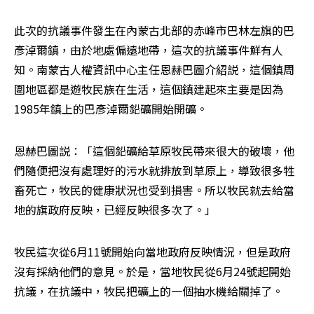
此次的抗議事件發生在內蒙古北部的赤峰市巴林左旗的巴
彥淖爾鎮，由於地處偏遠地帶，這次的抗議事件鮮有人
知。南蒙古人權資訊中心主任恩赫巴圖介紹説，這個鎮周
圍地區都是遊牧民族在生活，這個鎮建起來主要是因為
1985年鎮上的巴彥淖爾鉛礦開始開礦。
恩赫巴圖説：「這個鉛礦給草原牧民帶來很大的破壞，他
們隨便把沒有處理好的污水就排放到草原上，導致很多牲
畜死亡，牧民的健康狀況也受到損害。所以牧民就去給當
地的旗政府反映，已經反映很多次了。」
牧民這次從6月11號開始向當地政府反映情況，但是政府
沒有採納他們的意見。於是，當地牧民從6月24號起開始
抗議，在抗議中，牧民把礦上的一個抽水機給關掉了。