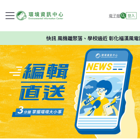
電子報
登入
快訊
風機離聚落、學校過近 彰化福漢風電案