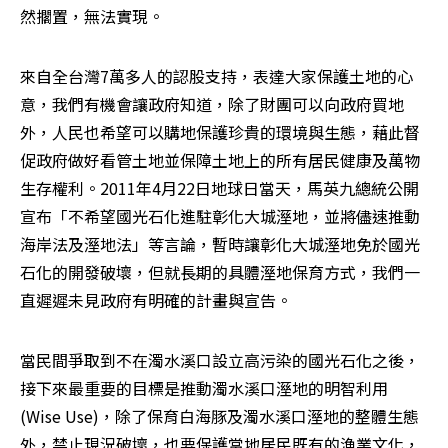
然擱置，無法實現。
來自全台灣7萬多人的認股支持，表達大家保護土地的心
意，我們有機會讓政府知道，除了財團可以向政府買地
外，人民也希望可以購地保護珍貴的環境與生態，藉此督
促政府做好看管土地並保障土地上的所有居民健康及萬物
生存權利。2011年4月22日地球日當天，馬英九總統公開
宣布「不希望國光石化進駐彰化大城溼地，並將儘速推動
海岸法及溼地法」等言論，暫時讓彰化大城溼地免於國光
石化的開發破壞，但就長期的具體溼地保育方式，我們一
直遲遲未見政府有明確的計畫與宣告。
當民間爭取到不在濁水溪口設立高污染的國光石化之後，
接下來最重要的目標是推動濁水溪口溼地的明智利用
(Wise Use)，除了保育白海豚及濁水溪口溼地的整體生態
外，禁止現況破壞，也要保護當地居民既有的漁業文化，