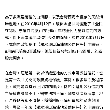
為了救瀕臨絕種的白海豚，以及台灣西海岸僅存的天然海
岸溼地，在2010年4月12日，環保團體共同發起了「全民
來認股  守護白海豚」的行動，集結全民力量以信託的方
式，買下海岸溼地以進行長久的保護，並在2010年7月7日
正式向內政部提出【濁水溪口海埔地公益信託】申請案，
8月底已募集2百萬股，總價值新台幣2億3仟8百萬元的認
股意願書。
在台灣，這是第一次以保護溼地的方式申請公益信託，也
是第一次「民間向政府買地保護」案例，很多法令及程序
上，政府還沒有跟上民間的腳步，例如：溼地公益信託的
主管權責機關不明、審查法制不備，國有財產與海岸土地
可否移轉等都不清楚，種種制度不備所造成的疑慮與困
境，導致一年來【濁水溪口海埔地公益信託】的申請案仍