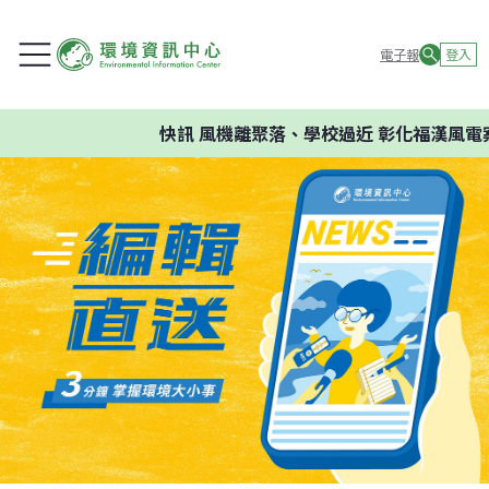
電子報
登入
快訊
風機離聚落、學校過近 彰化福漢風電案