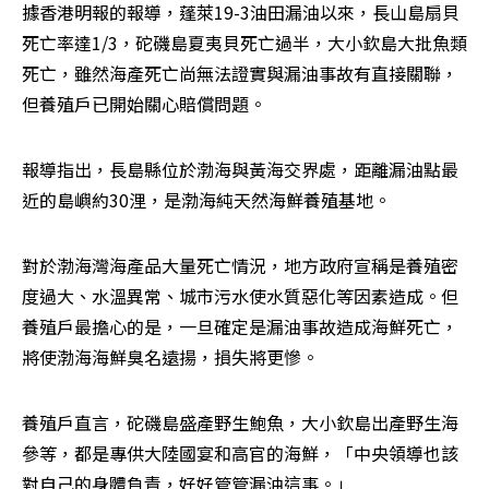
據香港明報的報導，蓬萊19-3油田漏油以來，長山島扇貝
死亡率達1/3，砣磯島夏夷貝死亡過半，大小欽島大批魚類
死亡，雖然海產死亡尚無法證實與漏油事故有直接關聯，
但養殖戶已開始關心賠償問題。
報導指出，長島縣位於渤海與黃海交界處，距離漏油點最
近的島嶼約30浬，是渤海純天然海鮮養殖基地。
對於渤海灣海產品大量死亡情況，地方政府宣稱是養殖密
度過大、水溫異常、城市污水使水質惡化等因素造成。但
養殖戶最擔心的是，一旦確定是漏油事故造成海鮮死亡，
將使渤海海鮮臭名遠揚，損失將更慘。
養殖戶直言，砣磯島盛產野生鮑魚，大小欽島出產野生海
參等，都是專供大陸國宴和高官的海鮮，「中央領導也該
對自己的身體負責，好好管管漏油這事。」