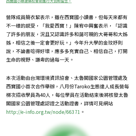
西寶國小綠建築校舍前進行大合照留念。
營隊成員簡衣絜表示，雖在西寶國小讀書，但每天來都有
不一樣的感受，「我愛西寶！」陳宥中興奮表示，「認識
了許多的朋友，況且又認識許多和藹可親的大哥哥和大姊
姊，相信之後一定會更好玩。」今年升大學的金玟妤則
說，不論書唸得好壞，應多多充實自己、相信自己，打開
生命的視野、謙卑的過每一天。
本次活動由台灣環境資訊協會、太魯閣國家公園管理處及
西寶國小首次合作舉辦，八月份Taroko生態達人成長營每
梯次招收學員為40人，每位學員在活動結束後將核發太魯
閣國家公園管理處認證之活動證書，詳情可見網站
http://e-info.org.tw/node/66371
。