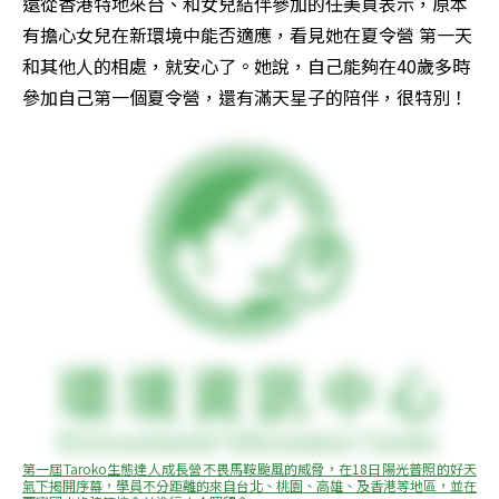
遠從香港特地來台、和女兒結伴參加的任美貞表示，原本
有擔心女兒在新環境中能否適應，看見她在夏令營 第一天
和其他人的相處，就安心了。她說，自己能夠在40歲多時
參加自己第一個夏令營，還有滿天星子的陪伴，很特別！
第一屆Taroko生態達人成長營不畏馬鞍颱風的威脅，在18日陽光普照的好天
氣下揭開序幕，學員不分距離的來自台北、桃園、高雄、及香港等地區，並在