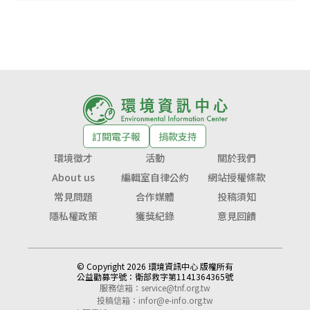
訂閱電子報
捐款支持
環境徵才
活動
關於我們
About us
編輯室自律公約
網站授權條款
常見問題
合作媒體
投稿須知
隱私權政策
獲獎紀錄
意見回饋
© Copyright 2026 環境資訊中心 版權所有
公益勸募字號：
衛部救字第1141364365號
服務信箱：
service@tnf.org.tw
投稿信箱：
infor@e-info.org.tw