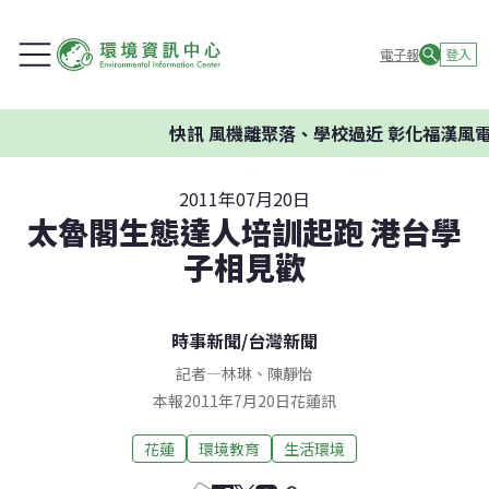
電子報
登入
快訊
風機離聚落、學校過近 彰化福漢風電
2011年07月20日
太魯閣生態達人培訓起跑 港台學
子相見歡
時事新聞
/
台灣新聞
記者
—
林琳
、
陳靜怡
本報2011年7月20日花蓮訊
花蓮
環境教育
生活環境