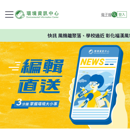
電子報
登入
快訊
風機離聚落、學校過近 彰化福漢風