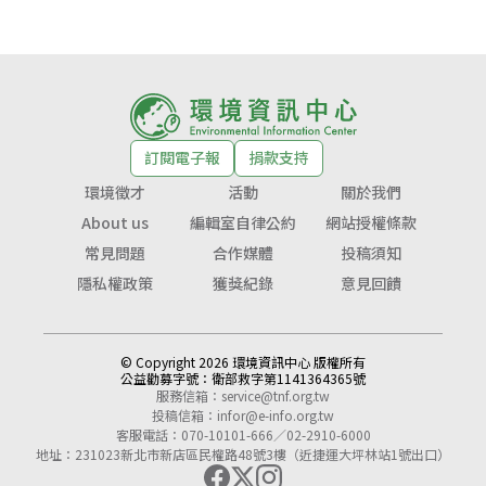
訂閱電子報
捐款支持
環境徵才
活動
關於我們
About us
編輯室自律公約
網站授權條款
常見問題
合作媒體
投稿須知
隱私權政策
獲獎紀錄
意見回饋
© Copyright 2026 環境資訊中心 版權所有
公益勸募字號：
衛部救字第1141364365號
服務信箱：
service@tnf.org.tw
投稿信箱：
infor@e-info.org.tw
客服電話：070-10101-666／02-2910-6000
地址：231023新北市新店區民權路48號3樓（近捷運大坪林站1號出口）