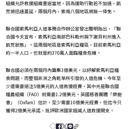
組織允許救援組織重返當地，因為援助行動若不加速，飢
荒將迅速蔓延，兩個月內，索南八個地區將無一倖免。
聯合國索馬利亞人道事務合作辦公室發出聲明指出，「聯
合國今天宣布，索馬利亞南部巴科勒州與下謝貝利州進入
飢荒狀態」。這兩個地區是索馬利亞糧區，目前索馬利亞
約一半人口，也就是約370萬人面臨糧食危機。
聯合國必須在兩個月內籌集3億美元，以紓解索馬利亞糧
食問題，而整個非洲之角乾旱所引發的人道危機，今年至
少還需要挹注5億美元的人道救援經費，其中光是聯合國
糧農組織（FAO）就需要1.2億美元。英國慈善團體「樂施
會」（Oxfam）估計，至少需要10億美元經費，但迄今只
獲得2億美元承諾，批評歐洲國家縮減人道救援開支。