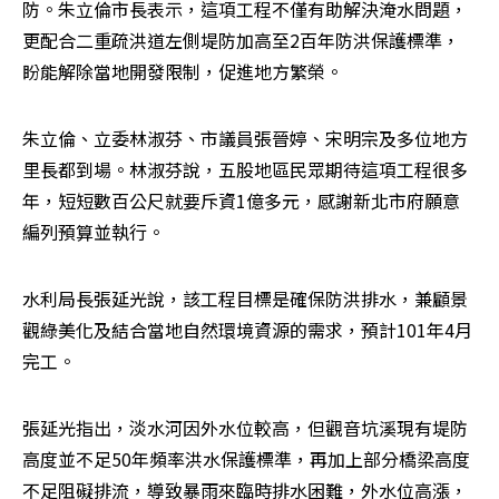
防。朱立倫市長表示，這項工程不僅有助解決淹水問題，
更配合二重疏洪道左側堤防加高至2百年防洪保護標準，
盼能解除當地開發限制，促進地方繁榮。
朱立倫、立委林淑芬、市議員張晉婷、宋明宗及多位地方
里長都到場。林淑芬說，五股地區民眾期待這項工程很多
年，短短數百公尺就要斥資1億多元，感謝新北市府願意
編列預算並執行。
水利局長張延光說，該工程目標是確保防洪排水，兼顧景
觀綠美化及結合當地自然環境資源的需求，預計101年4月
完工。
張延光指出，淡水河因外水位較高，但觀音坑溪現有堤防
高度並不足50年頻率洪水保護標準，再加上部分橋梁高度
不足阻礙排流，導致暴雨來臨時排水困難，外水位高漲，