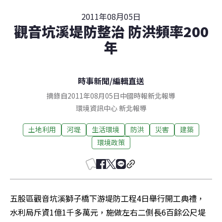
2011年08月05日
觀音坑溪堤防整治 防洪頻率200
年
時事新聞
/
編輯直送
摘錄自2011年08月05日中國時報新北報導
環境資訊中心
新北
報導
土地利用
河堤
生活環境
防洪
災害
建築
環境政策
五股區觀音坑溪獅子橋下游堤防工程4日舉行開工典禮，
水利局斥資1億1千多萬元，施做左右二側長6百餘公尺堤