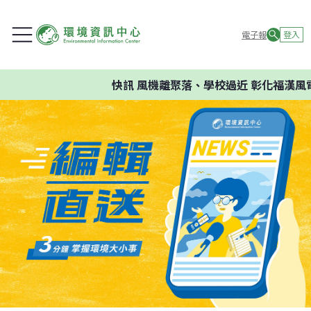
電子報
登入
快訊
風機離聚落、學校過近 彰化福漢風電