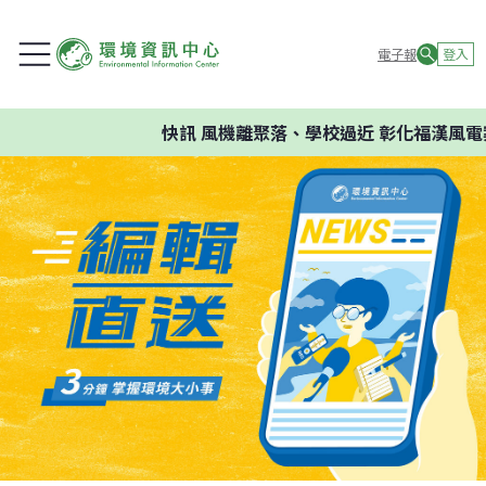
電子報
登入
快訊
風機離聚落、學校過近 彰化福漢風電