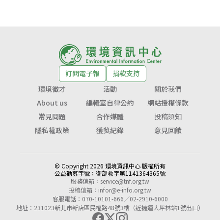
訂閱電子報
捐款支持
環境徵才
活動
關於我們
About us
編輯室自律公約
網站授權條款
常見問題
合作媒體
投稿須知
隱私權政策
獲獎紀錄
意見回饋
© Copyright 2026 環境資訊中心 版權所有
公益勸募字號：
衛部救字第1141364365號
服務信箱：
service@tnf.org.tw
投稿信箱：
infor@e-info.org.tw
客服電話：070-10101-666／02-2910-6000
地址：231023新北市新店區民權路48號3樓（近捷運大坪林站1號出口）