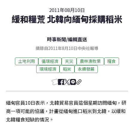
2011年08月10日
緩和糧荒 北韓向緬甸採購稻米
時事新聞
/
編輯直送
摘錄自2011年8月10日中央社報導
土地利用
循環經濟
天災
農林漁牧業
糧食
環境經濟
稻米
永續發展
緬甸官員10日表示，北韓貿易官員這個星期訪問緬甸，研
商一項可能的協議，計畫從緬甸進口稻米到北韓，以緩和
北韓糧食短缺的情況。