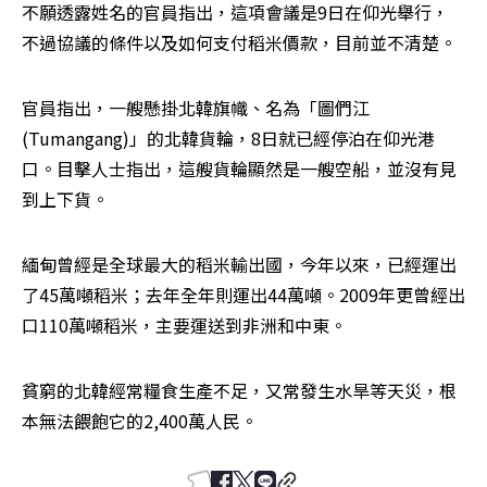
不願透露姓名的官員指出，這項會議是9日在仰光舉行，
不過協議的條件以及如何支付稻米價款，目前並不清楚。
官員指出，一艘懸掛北韓旗幟、名為「圖們江
(Tumangang)」的北韓貨輪，8日就已經停泊在仰光港
口。目擊人士指出，這艘貨輪顯然是一艘空船，並沒有見
到上下貨。
緬甸曾經是全球最大的稻米輸出國，今年以來，已經運出
了45萬噸稻米；去年全年則運出44萬噸。2009年更曾經出
口110萬噸稻米，主要運送到非洲和中東。
貧窮的北韓經常糧食生產不足，又常發生水旱等天災，根
本無法餵飽它的2,400萬人民。