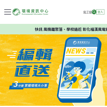
電子報
登入
快訊
風機離聚落、學校過近 彰化福漢風電案