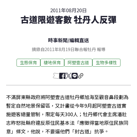
2011年08月20日
古道限遊客數 牡丹人反彈
時事新聞
/
編輯直送
摘錄自2011年8月19日聯合報牡丹 報導
生態保育
棲地保育
阿塱壹古道
生物多樣性
不滿屏東縣政府將阿塱壹古道牡丹鄉旭海至觀音鼻段劃為
暫定自然地景保留區，又計畫從今年9月起阿塱壹古道實
施遊客總量管制，限定每天300人；牡丹鄉代會主席潘壯
志昨怒批縣府違反原住民基本法「應徵得當地原住民族同
意」條文，他說，不要逼他們「封古道」抗爭。