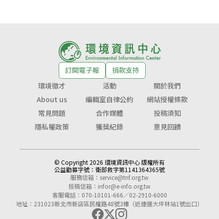
訂閱電子報
捐款支持
環境徵才
活動
關於我們
About us
編輯室自律公約
網站授權條款
常見問題
合作媒體
投稿須知
隱私權政策
獲獎紀錄
意見回饋
© Copyright 2026 環境資訊中心 版權所有
公益勸募字號：
衛部救字第1141364365號
服務信箱：
service@tnf.org.tw
投稿信箱：
infor@e-info.org.tw
客服電話：070-10101-666／02-2910-6000
地址：231023新北市新店區民權路48號3樓（近捷運大坪林站1號出口）