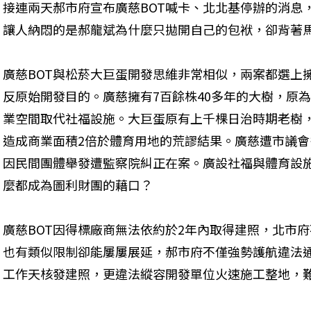
接連兩天郝市府宣布廣慈BOT喊卡、北北基停辦的消息
讓人納悶的是郝龍斌為什麼只拋開自己的包袱，卻背著
廣慈BOT與松菸大巨蛋開發思維非常相似，兩案都選上
反原始開發目的。廣慈擁有7百餘株40多年的大樹，原為
業空間取代社福設施。大巨蛋原有上千棵日治時期老樹，
造成商業面積2倍於體育用地的荒謬結果。廣慈遭市議
因民間團體舉發遭監察院糾正在案。廣設社福與體育設
麼都成為圖利財團的藉口？
廣慈BOT因得標廠商無法依約於2年內取得建照，北市府
也有類似限制卻能屢屢展延，郝市府不僅強勢護航違法通
工作天核發建照，更違法縱容開發單位火速施工整地，