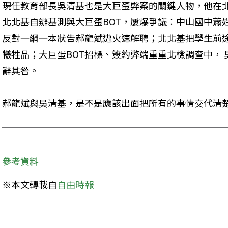
現任教育部長吳清基也是大巨蛋弊案的關鍵人物，他在
北北基自辦基測與大巨蛋BOT，屢爆爭議︰中山國中蕭
反對一綱一本狀告郝龍斌遭火速解聘；北北基把學生前
犧牲品；大巨蛋BOT招標、簽約弊端重重北檢調查中，
辭其咎。
郝龍斌與吳清基，是不是應該出面把所有的事情交代清
參考資料
※本文轉載自
自由時報