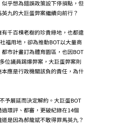
，似乎想為錯誤政策設下停損點，但
馬英九的大巨蛋弊案繼續向前行？
擁有千百棵老樹的珍貴綠地，也都違
社福用地，卻為推動BOT以大量商
都市計畫訂為體育園區，也因BOT
會多位議員踢爆弊案，大巨蛋弊案則
施本應是行政機關該負的責任，為什
不予展延而決定解約。大巨蛋BOT
過環評、都審，更破紀錄在14個
難道是因為郝龍斌不敢得罪馬英九？