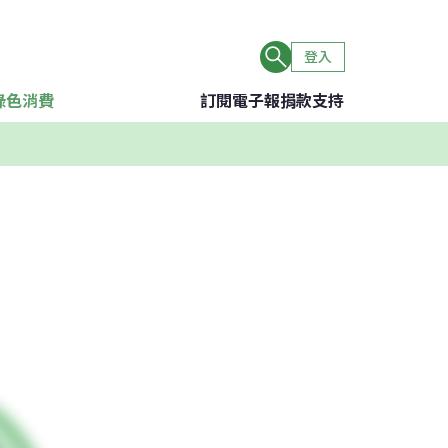
登入
綠色消費
訂閱電子報
捐款支持