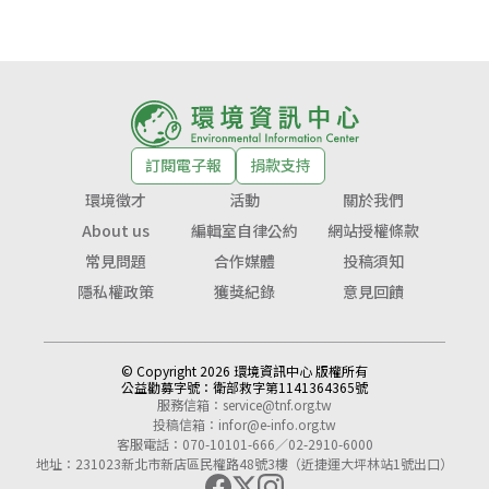
訂閱電子報
捐款支持
環境徵才
活動
關於我們
About us
編輯室自律公約
網站授權條款
常見問題
合作媒體
投稿須知
隱私權政策
獲獎紀錄
意見回饋
© Copyright 2026 環境資訊中心 版權所有
公益勸募字號：
衛部救字第1141364365號
服務信箱：
service@tnf.org.tw
投稿信箱：
infor@e-info.org.tw
客服電話：070-10101-666／02-2910-6000
地址：231023新北市新店區民權路48號3樓（近捷運大坪林站1號出口）