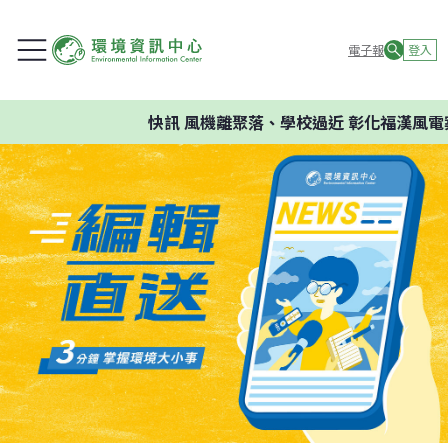
電子報
登入
快訊
風機離聚落、學校過近 彰化福漢風電