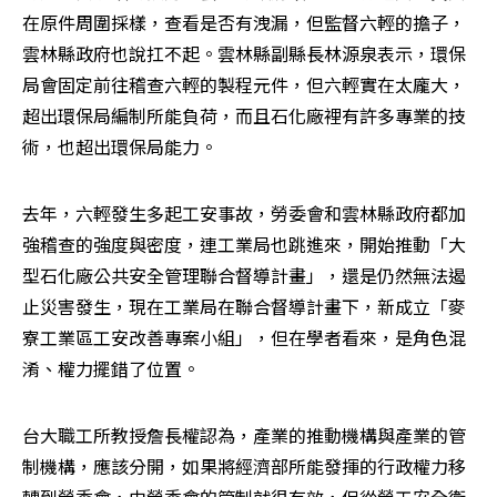
在原件周圍採樣，查看是否有洩漏，但監督六輕的擔子，
雲林縣政府也說扛不起。雲林縣副縣長林源泉表示，環保
局會固定前往稽查六輕的製程元件，但六輕實在太龐大，
超出環保局編制所能負荷，而且石化廠裡有許多專業的技
術，也超出環保局能力。
去年，六輕發生多起工安事故，勞委會和雲林縣政府都加
強稽查的強度與密度，連工業局也跳進來，開始推動「大
型石化廠公共安全管理聯合督導計畫」，還是仍然無法遏
止災害發生，現在工業局在聯合督導計畫下，新成立「麥
寮工業區工安改善專案小組」，但在學者看來，是角色混
淆、權力擺錯了位置。
台大職工所教授詹長權認為，產業的推動機構與產業的管
制機構，應該分開，如果將經濟部所能發揮的行政權力移