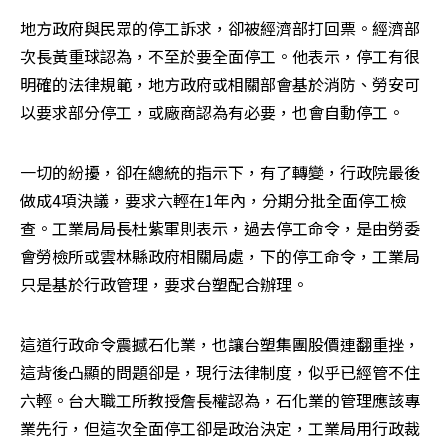
地方政府與民眾的停工訴求，卻被經濟部打回票。經濟部
次長黃重球認為，不至於要全面停工。他表示，停工有很
明確的法律規範，地方政府或相關部會基於消防、勞安可
以要求部分停工，或廠商認為有必要，也會自動停工。
一切的紛擾，卻在總統的指示下，有了轉變，行政院最後
做成4項決議，要求六輕在1年內，分期分批全面停工檢
查。工業局局長杜紫軍則表示，過去停工命令，是由勞委
會勞檢所或雲林縣政府相關局處，下的停工命令，工業局
只是基於行政管理，要求台塑配合辦理。
這道行政命令震撼石化業，也讓台塑集團股價連翻重挫，
這背後凸顯的問題卻是，現行法律制度，似乎已經管不住
六輕。台大職工所教授詹長權認為，石化業的管理應該專
業先行，但這次全面停工卻是政治決定，工業局用行政裁