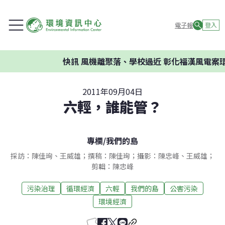
電子報
登入
快訊
風機離聚落、學校過近 彰化福漢風電案環委
2011年09月04日
六輕，誰能管？
專欄
/
我們的島
採訪：陳佳珣、王威雄；撰稿：陳佳珣；攝影：陳忠峰、王威雄；
剪輯：陳忠峰
污染治理
循環經濟
六輕
我們的島
公害污染
環境經濟