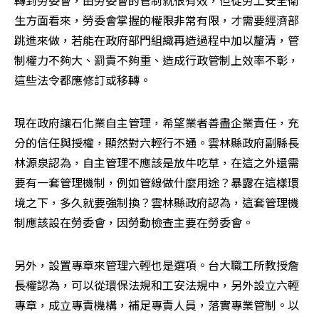
轉到勞委會，由勞委會的管制就很有效，但從勞工安全衛
生方面看來，勞委會掌握的權限非常有限，才需要經濟部
跳進來做，若能在政府部門組織再造過程中加以釐清，管
制權力不夠大、罰責不夠重、造成行政管制上效率不彰，
這些法令都應修訂或移轉。
現在政府讓石化業自主管理，希望業者善盡企業責任，充
分的信任與授權，顯然對六輕行不通。雲林縣政府副縣長
林源泉認為，自主管理不應該是放牛吃草，在這之外還需
要有一套管理機制，例如管線做什麼用途？暴露在這樣環
境之下，多久就要強制換？雲林縣政府認為，這套管理機
制應該設在勞委會，因勞動檢查主要在勞委會。
另外，設置專章來管理六輕也是選項。台大職工所教授詹
長權認為，可以從環保法規和工安法規中，另外設立六輕
專章，成立專責機構，補足專責人員，落實專業管制。以