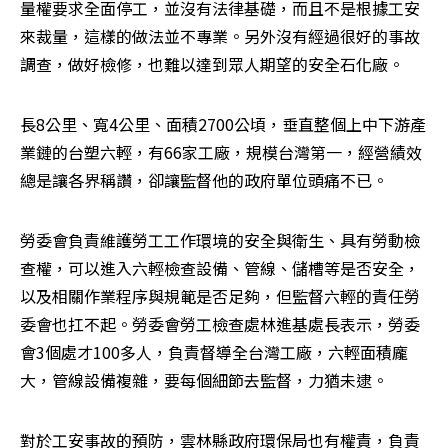
量權要求全面停工，並沒有法律基礎，而且不是根據工安
來裁量，這樣的做法並不專業。另外沒有經過很好的事故
調查，做好檢修，也難以達到眾人期望的安全石化廠。
長8公里、寬4公里、面積2700公頃，垂直整個上中下游產
業鏈的台塑六輕，有66家工廠，規模台灣第一，經營績效
總是讓各界稱讚，卻讓監督他的政府單位頭痛不已。
勞委會負責維護勞工工作環境的安全與衛生、具有勞動檢
查權，可以進入六輕檢查設備、管線、儲槽等是否安全，
以及相關作業程序與規範是否足夠，但監督六輕的責任勞
委會也扛不起。勞委會勞工檢查處林進基處長表示，勞委
會3個處才100多人，負責督導全台灣工廠，六輕面積龐
大，管線設備複雜，要每個細節去監督，力猶未逮。
對於工安事故的預防，雲林縣政府環保局也有權責，負責