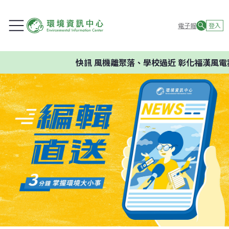
電子報
登入
快訊
風機離聚落、學校過近 彰化福漢風電