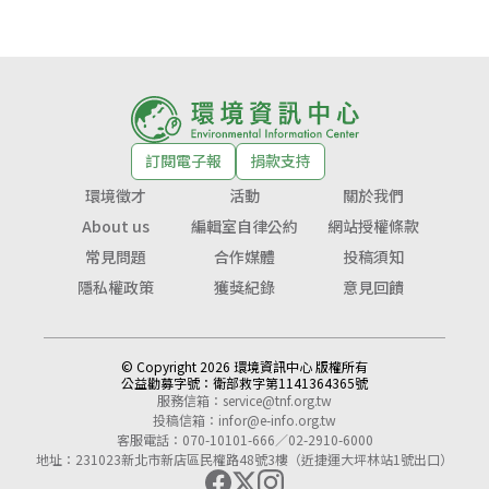
訂閱電子報
捐款支持
環境徵才
活動
關於我們
About us
編輯室自律公約
網站授權條款
常見問題
合作媒體
投稿須知
隱私權政策
獲獎紀錄
意見回饋
© Copyright 2026 環境資訊中心 版權所有
公益勸募字號：
衛部救字第1141364365號
服務信箱：
service@tnf.org.tw
投稿信箱：
infor@e-info.org.tw
客服電話：070-10101-666／02-2910-6000
地址：231023新北市新店區民權路48號3樓（近捷運大坪林站1號出口）