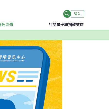
登入
綠色消費
訂閱電子報
捐款支持