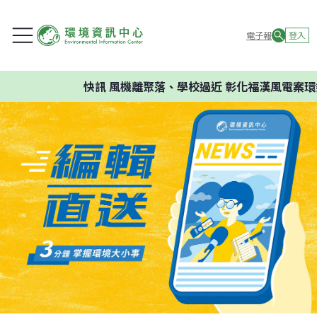
電子報
登入
快訊
風機離聚落、學校過近 彰化福漢風電案環