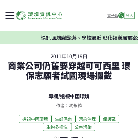
電子報
登入
快訊
風機離聚落、學校過近 彰化福漢風電案環委
2011年10月19日
商業公司仍舊要穿越可可西里 環
保志願者試圖現場攔截
專欄
/
透視中國環境
作者：馮永鋒
透視中國環境
生態保育
污染治理
保護區
生物多樣性
公害污染