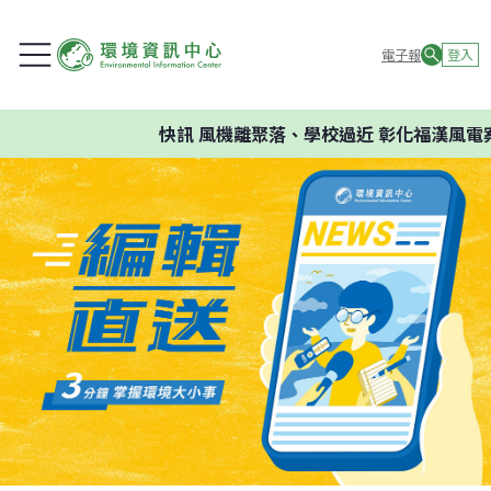
電子報
登入
快訊
風機離聚落、學校過近 彰化福漢風電案