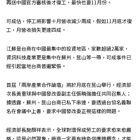
再送中國官方審核後才復工，最快也要11月份。
可成估，停工將影響十月營收減少兩成，假如11月底才復
工，月營收損失更達四成。
江蘇是台商在中國最集中的投資地區，家數超過2萬家，
資訊科技產業更是集中在蘇州、昆山等一帶，可成事件已
經引起當地台商普遍緊張。
首屆「兩岸產業合作論壇」將於月底在昆山舉行，經濟部
次長黃重球與中國發改委副主任張曉強擔任共同召集人；
據透露，蘇州、昆山台商已私下串連，要透過台協名義聯
名在會議中上書，要求中國發改委正視這樣的問題。
經濟部長施顏祥表示，全球對環保或勞工的要求愈來愈嚴
格，這是必然現象，廠商一定要有綠色供應鏈概念，才能