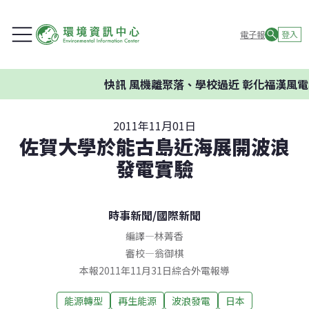
電子報
登入
快訊
風機離聚落、學校過近 彰化福漢風電
2011年11月01日
佐賀大學於能古島近海展開波浪
發電實驗
時事新聞
/
國際新聞
編譯
—
林菁香
審校
—
翁御棋
本報2011年11月31日綜合外電報導
能源轉型
再生能源
波浪發電
日本