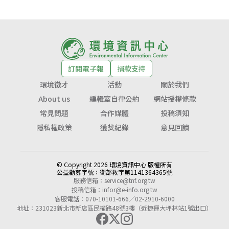
訂閱電子報
捐款支持
環境徵才
活動
關於我們
About us
編輯室自律公約
網站授權條款
常見問題
合作媒體
投稿須知
隱私權政策
獲獎紀錄
意見回饋
© Copyright 2026 環境資訊中心 版權所有
公益勸募字號：
衛部救字第1141364365號
服務信箱：
service@tnf.org.tw
投稿信箱：
infor@e-info.org.tw
客服電話：070-10101-666／02-2910-6000
地址：231023新北市新店區民權路48號3樓（近捷運大坪林站1號出口）