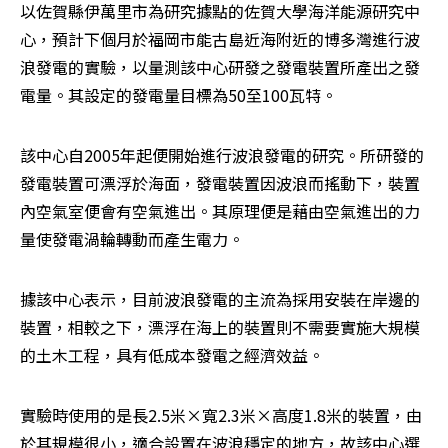
以佐賀縣伊萬里市為研究據點的佐賀大學海洋能源研究中
心，預計下個月於福岡市能古島近海附近的博多灣進行波
浪發電的實驗，以量測該中心研發之發電裝置所產出之發
電量。其設定的發電量目標為50至100瓦特。
該中心自2005年起便開始進行波浪發電的研究。所研發的
發電裝置可漂浮於海面，發電裝置因波浪而搖動下，裝置
內空氣室便會有空氣進出。其原理便是藉由空氣進出的力
量使發電渦輪轉動而產生電力。
據該中心表示，目前波浪發電的主流為採用安裝在岸邊的
裝置，相較之下，漂浮在海上的裝置則不需要實施大規模
的土木工程，具有低成本發電之經濟效益。
實驗時使用的是長2.5米×寬2.3米×高度1.8米的裝置，由
於其規模很小，適合設置在波浪穩定的地方，故該中心選