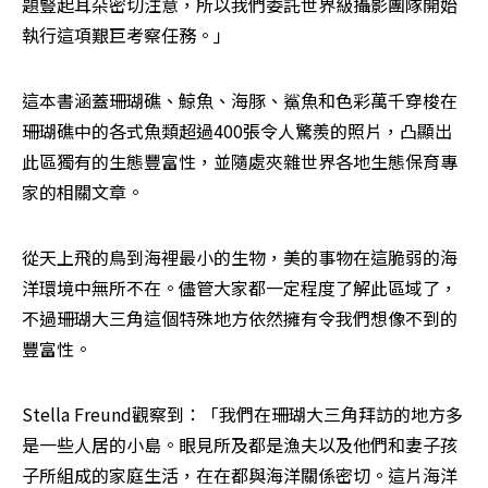
題豎起耳朵密切注意，所以我們委託世界級攝影團隊開始
執行這項艱巨考察任務。」
這本書涵蓋珊瑚礁、鯨魚、海豚、鯊魚和色彩萬千穿梭在
珊瑚礁中的各式魚類超過400張令人驚羨的照片，凸顯出
此區獨有的生態豐富性，並隨處夾雜世界各地生態保育專
家的相關文章。
從天上飛的鳥到海裡最小的生物，美的事物在這脆弱的海
洋環境中無所不在。儘管大家都一定程度了解此區域了，
不過珊瑚大三角這個特殊地方依然擁有令我們想像不到的
豐富性。
Stella Freund觀察到：「我們在珊瑚大三角拜訪的地方多
是一些人居的小島。眼見所及都是漁夫以及他們和妻子孩
子所組成的家庭生活，在在都與海洋關係密切。這片海洋