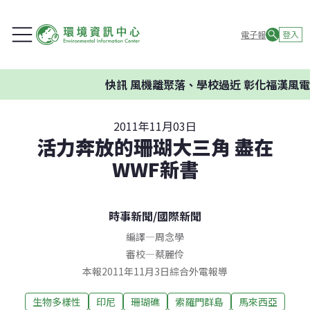
電子報
登入
快訊
風機離聚落、學校過近 彰化福漢風電
2011年11月03日
活力奔放的珊瑚大三角 盡在
WWF新書
時事新聞
/
國際新聞
編譯
—
周念學
審校
—
蔡麗伶
本報2011年11月3日綜合外電報導
生物多樣性
印尼
珊瑚礁
索羅門群島
馬來西亞