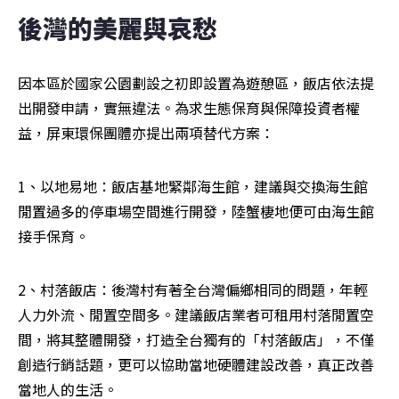
後灣的美麗與哀愁
因本區於國家公園劃設之初即設置為遊憩區，飯店依法提
出開發申請，實無違法。為求生態保育與保障投資者權
益，屏東環保團體亦提出兩項替代方案：
1、以地易地：飯店基地緊鄰海生館，建議與交換海生館
閒置過多的停車場空間進行開發，陸蟹棲地便可由海生館
接手保育。
2、村落飯店：後灣村有著全台灣偏鄉相同的問題，年輕
人力外流、閒置空間多。建議飯店業者可租用村落閒置空
間，將其整體開發，打造全台獨有的「村落飯店」，不僅
創造行銷話題，更可以協助當地硬體建設改善，真正改善
當地人的生活。