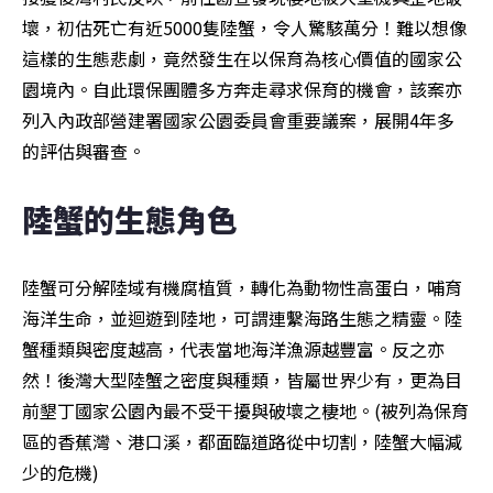
壞，初估死亡有近5000隻陸蟹，令人驚駭萬分！難以想像
這樣的生態悲劇，竟然發生在以保育為核心價值的國家公
園境內。自此環保團體多方奔走尋求保育的機會，該案亦
列入內政部營建署國家公園委員會重要議案，展開4年多
的評估與審查。
陸蟹的生態角色
陸蟹可分解陸域有機腐植質，轉化為動物性高蛋白，哺育
海洋生命，並迴遊到陸地，可謂連繫海路生態之精靈。陸
蟹種類與密度越高，代表當地海洋漁源越豐富。反之亦
然！後灣大型陸蟹之密度與種類，皆屬世界少有，更為目
前墾丁國家公園內最不受干擾與破壞之棲地。(被列為保育
區的香蕉灣、港口溪，都面臨道路從中切割，陸蟹大幅減
少的危機)