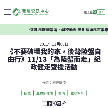
電子報
登入
快訊
風機離聚落、學校過近 彰化福漢風電案環委建
2011年11月08日
《不要破壞我的家，後灣陸蟹自
由行》11/13「為陸蟹而走」紀
政健走聲援活動
作者：屏東環盟
陸蟹
生物多樣性
後灣
生態保育