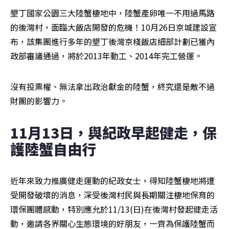
墾丁國家公園三大陸蟹棲地中，陸蟹產卵唯一不用過馬路
的後灣村，面臨大飯店開發的危機！10月26日京城建設宣
布，該集團進行多年的墾丁後灣京棧飯店細部計劃已獲內
政部審議通過，將於2013年動工、2014年完工營運。
沒有投票權、無法拿出政治獻金的陸蟹，終究還是敵不過
財團的影響力。
11月13日，與紀政早起健走，保
護陸蟹自由行
近年來致力推廣健走運動的紀政女士，得知陸蟹棲地將遭
受開發破壞的消息，深受後灣村民與長期關注棲地保育的
環保團體感動，特別應允於11/13(日)在後灣村發起健走活
動，邀請各界關心生態環境的好朋友，一齊為保護陸蟹而