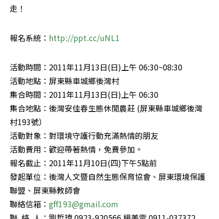
走！
報名系統：
http://ppt.cc/uNL1
活動時間：2011年11月13日(日)上午 06:30~08:30

活動地點：屏東縣車城鄉後灣村

集合時間：2011年11月13日(日)上午 06:30

集合地點：後灣安佳春生態休閒農莊 (屏東縣車城鄉後灣
村193號）

活動對象：對環境守護行動充滿熱情的朋友

活動費用：歡迎帶著熱情，免費參加。

報名截止：2011年11月10日(四)下午5點前

發起單位：後灣人文暨自然生態保育協會、屏東環境保護
聯盟、屏東縣教師會

聯絡信箱：
gff193@gmail.com
聯  絡  人：劉哲瑋 0923-920566 楊美雲 0911-037372