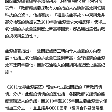
國際能源總署總幹事范德胡芬（Maria van der Hoeven）
表示，「政府應該要採取有力的措施來推動對高效與低碳
科技的投資。」他接著說，「福島核能事故、中東與北非
部分地區的動盪以及2010年對能源需求大幅反彈，使得二
氧化碳的排放量達到歷史新高等因素，都凸顯出這個挑戰
的規模與急迫性。」
能源總署指出，一些關鍵趨勢正朝向令人擔憂的方向發
展。包括二氧化碳的排放量已達到新高，全球經濟的能源
效率連兩年惡化，而對石油輸入的開銷則接近歷史最高紀
錄。
《2011世界能源展望》報告中也提出關鍵的「新政策情
境」分析，此假設情境的設定包括：各國政府以謹慎的態
度實踐近來的承諾，而2010年至2035年間主要能源需求僅
增加三分之一，並且讓非OECD國家（經濟合作暨發展組