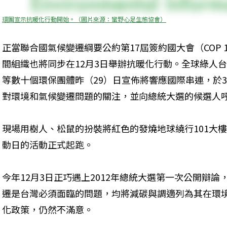
環團宣示抗暖化行動開始。（圖片來源：蠻野心足生態協會）
正當聯合國氣候變遷綱要公約第17屆簽約國大會（COP
間組織也將同步在12月3日舉辦抗暖化行動。全球綠人
等數十個環保團體昨（29）日宣佈將響應國際串連，於
對環境和氣候變遷問題的關注，並向總統大選的候選人
現場用樹人、松鼠的扮裝將紅色的發燒地球繞行101大樓
動日的活動正式起跑。
今年12月3日正巧遇上2012年總統大選第一次公開辯
遷是台灣必須面臨的問題，均將減碳與調適列為其在環
化政策，仍然不滿意。