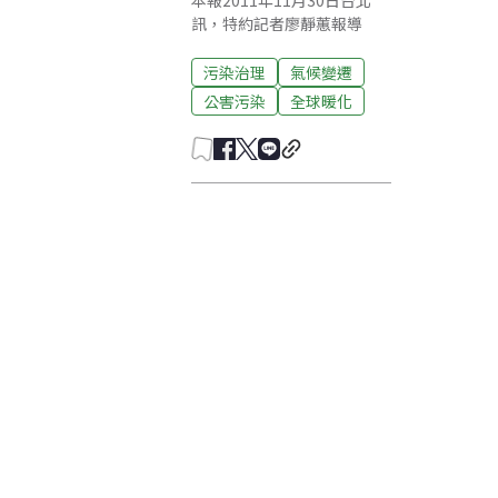
本報2011年11月30日台北
訊，特約記者廖靜蕙報導
污染治理
氣候變遷
公害污染
全球暖化