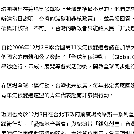
環團指出在這場氣候戰役上台灣是準備不足的，他們要求3
辯論當日說明「台灣的減碳和非核政策」，並具體回答
碳與非核缺一不可」，台灣的執政者只能給人民「非要
自從2006年12月3日聯合國第11次氣候變遷會議在加
個國家的團體和公民發起了「全球氣候運動」（Global Cli
舉辦遊行、示威、展覽等各式活動後，開啟全球同步進
在這場全球串連行動，台灣也未缺席，每年必定響應國
青年氣候變遷連盟的青年代表赴南非參與行動。
環團也將於12月3日在台北市政府前廣場將舉辦一系列
踩街行動、「愛綠地音樂會」與紀錄片「錢鬼剋星」台
展演行動表達對環境的關心。主辦單位表示，當天現場