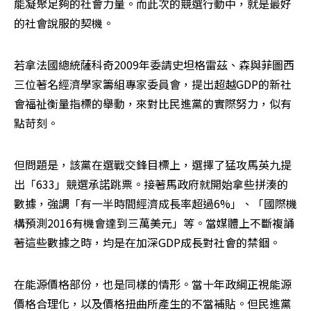
能凝聚足夠的社會力量。而此次的競選行動中，就是最好
的社會說服的契機。
若拿法國總統薩科奇2009年委請史坦格雷茲、森與菲圖西
三位著名經濟學家籌組專家委員會，提出超越GDP的新社
會福祉衡量指標的舉動，來對比民進黨的實際努力，似有
點苛刻。
但問題是，該黨在選戰交鋒目標上，選擇了猛攻馬英九提
出「633」競選承諾跳票。接著馬政府就開始拿些拼湊的
數據，強調「有一半時間經濟成長率超過6%」、「國際機
構預測2016有機會達到三萬美元」等。當媒體上不斷複誦
著這些數據之時，均是在加深GDP成長對社會的禁錮。
在能源價格部份，也是同樣的情形。當十年政綱正視能源
價格合理化，以及價格扭曲所產生的不當補貼。但民進黨