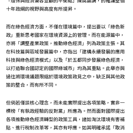
「環保與經濟兼容並顧的平衡點」陳腐論調，的確讓整個
十年政綱的視野與高度有所提昇。
而在綠色經濟方面，不僅在環境篇中，提出要以「綠色新
政」重新思考國家在環境資源上的管理。而在能源篇中，
亦將「調整產業政策，推動綠色經濟」列為政策主張。其
在科技篇與區域發展篇中，亦指出「建構永續發展的應用
科技與綠色經濟模式」以及「於五都同步發展綠色經濟，
以打造聯合國認定的國際綠城市」均為其重點。此舉亦與
過往將環境議題限縮於環境政策政見之中，缺乏與其他政
策的整合，而有所不同。
但倘若僅談核心理念，而未能實際提出各項策略，實非一
標榜「有執政經驗的反對黨」所應為。然而面對國際提出
各項推動綠色經濟轉型的政策工具，諸如淘汰環境有害補
貼、進行稅制改革等，其亦有呼應。如其明確承諾「取消