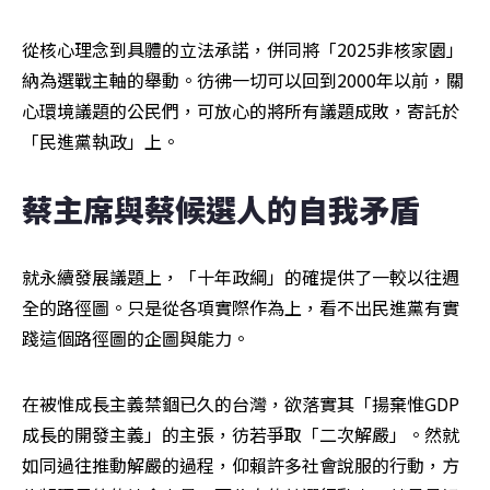
從核心理念到具體的立法承諾，併同將「2025非核家園」
納為選戰主軸的舉動。彷彿一切可以回到2000年以前，關
心環境議題的公民們，可放心的將所有議題成敗，寄託於
「民進黨執政」上。
蔡主席與蔡候選人的自我矛盾
就永續發展議題上，「十年政綱」的確提供了一較以往週
全的路徑圖。只是從各項實際作為上，看不出民進黨有實
踐這個路徑圖的企圖與能力。
在被惟成長主義禁錮已久的台灣，欲落實其「揚棄惟GDP
成長的開發主義」的主張，彷若爭取「二次解嚴」。然就
如同過往推動解嚴的過程，仰賴許多社會說服的行動，方