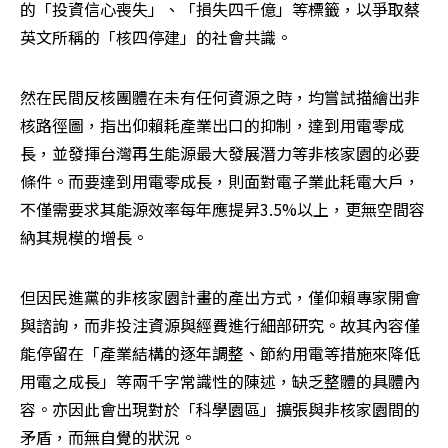
的「投資信心喪失」、「損失四千億」等標籤，以爭取蔡
英文所稱的「核四停建」的社會共識。
然在民間反核團體在未有任何資源之時，均嘗試描繪出非
核路徑圖，指出仰賴耗產業出口的抑制，達到用電零成
長，並發揮台灣再生能源最大發展潛力等非核家園的必要
條件。而要達到用電零成長，則面對電子業此耗電大戶，
不僅需要求其能源效率每年應提昇3.5%以上，更無空間容
納其規模的增長。
但因民進黨的非核家園計畫的產出方式，僅仰賴專家開會
與諮詢，而非投注資源與經費進行細部研究。故其內容僅
能停留在「產業結構的逐年調整、節約用電等措施來降低
用電之成長」等兩千字常識性的陳述，缺乏整體的具體內
容。亦因此會出現對於「科學園區」擴張與非核家園間的
矛盾，而無自覺的狀況。