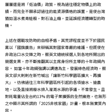
屢屢還是將「低油價」政策，視為過往穩定物價上的政
績，而完全不願承認過往的能資源價格的誤置，是使台灣
猶如溫水煮青蛙般，對石油上癮，並延誤經濟體轉型的時
機。
上述在選戰攻防時的自相矛盾，其荒謬程度並不下於國民
黨以「國旗廣告」來辯稱其對國家尊嚴的維護。但既使在
非政治口水交鋒之時，蔡英文總統候選人到各地所開出的
競選支票，亦不斷推翻其以主席身份所主導的十年政綱內
容。 如當十年政綱強調以調適為主，發展綠色經濟時，蔡
英文卻大剌剌在新竹喊出「讓新竹科學園區擴大、再擴
大」。彷彿過往三年科學園區所引起的各項搶水、搶農
地，以及直接將廢水排入灌溉水源的爭議，不曾發生。且
對耗電量佔全台約13% 的電子業擴張的全然擁抱，也無形
之中顯示其所謂的「2025非核家園」計畫，根本無實質內
容。