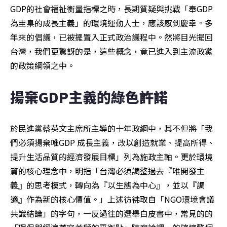
GDP的社會福祉衡量指標之時，長期質疑與挑戰「奉GDP
為圭臬的成長主義」的環境運動人士，應該感到慶幸。多
年來的倡議，已被擺置入正式政治議程中。然將目光擺回
台灣，我們更驚訝的是，這些概念，竟已進入到主流政黨
的政策綱領之中。
揚棄GDP主義的綠色許諾
於民進黨蔡英文主席所主導的十年政綱中，其不但將「我
們必須揚棄唯GDP 成長主義，改以創造就業、提高所得、
提升生活品質的經濟發展目標」列為施政主軸。更於環境
篇的核心理念中，明指「台灣必須調整過去『唯開發主
義』的思考模式，轉向為『以生態為中心』，並以『調
適』作為新的核心價值。」上述彷彿取自「NGO環境會議
共識結論」的字句，一反過往的選舉白皮書中，常見的的