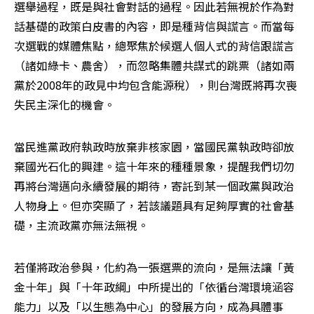
選舉過程，既是與社會對話的過程。因此若無視於作為對
話基礎的政策白皮書的內容，即是種背信與謊言。而當每
次選戰的媒體焦點，總聚焦於候選人個人式的背信跟謊言
（諸如綠卡、農舍），而忽略集體共謀式的跳票（諸如兩
黨於2008年的政見中均包含能源稅），則台灣既將再次喪
失民主深化的機會。
當民進黨政府執政時放棄非核家園，當國民黨執政時卻放
棄國光石化的興建。這十年來的種種景象，提醒我們切勿
再將台灣邁向永續發展的期待，寄託到某一個政黨與政治
人物身上。但亦突顯了，若該議題具有足夠厚實的社會基
礎，主流政黨亦無法無視。
若僅將政治參與，化約為一張選票的流向，是無法讓「黃
金十年」與「十年政綱」中所提出的「依循台灣環境涵容
能力」以及「以生態為中心」的發展方向，成為具體事