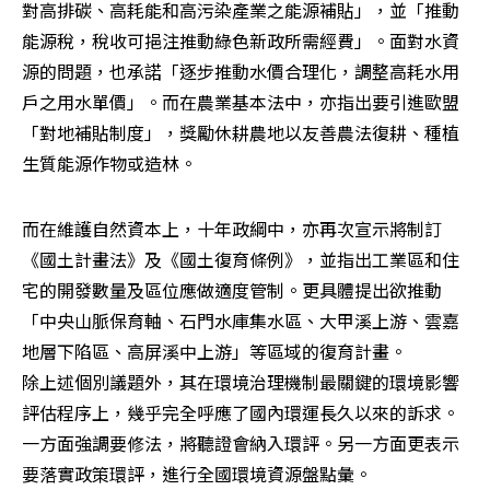
對高排碳、高耗能和高污染產業之能源補貼」，並「推動
能源稅，稅收可挹注推動綠色新政所需經費」。面對水資
源的問題，也承諾「逐步推動水價合理化，調整高耗水用
戶之用水單價」。而在農業基本法中，亦指出要引進歐盟
「對地補貼制度」，獎勵休耕農地以友善農法復耕、種植
生質能源作物或造林。
而在維護自然資本上，十年政綱中，亦再次宣示將制訂
《國土計畫法》及《國土復育條例》，並指出工業區和住
宅的開發數量及區位應做適度管制。更具體提出欲推動
「中央山脈保育軸、石門水庫集水區、大甲溪上游、雲嘉
地層下陷區、高屏溪中上游」等區域的復育計畫。

除上述個別議題外，其在環境治理機制最關鍵的環境影響
評估程序上，幾乎完全呼應了國內環運長久以來的訴求。
一方面強調要修法，將聽證會納入環評。另一方面更表示
要落實政策環評，進行全國環境資源盤點彙。