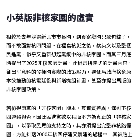
小英版非核家園的虛實
相較於去年競選新北市市長時，到貢寮鄉時只敢包粽子，
而不敢面對核四問題。在福島核災之後，蔡英文以及整個
民進黨，似乎又重新想起黨綱中的非核家園。而其三月底
時提出了2025非核家園計畫，此稍嫌拼湊式的計畫內容，
卻出乎意料的發揮時實際的政策壓力，逼使馬政府捨棄原
本欲推動的核電延役與新增機組計畫，甚至亦提出馬版的
非核家園政策。
若檢視兩黨的「非核家園」版本，其實質差異，僅剩下核
四運轉與否。因此民進黨欲以其版本方為真正的「非核家
園」，以爭取民眾的支持之時，其亦須提出完整非核路徑
圖，方能抖落2000年核四停建又續建的過程中，其被貼上