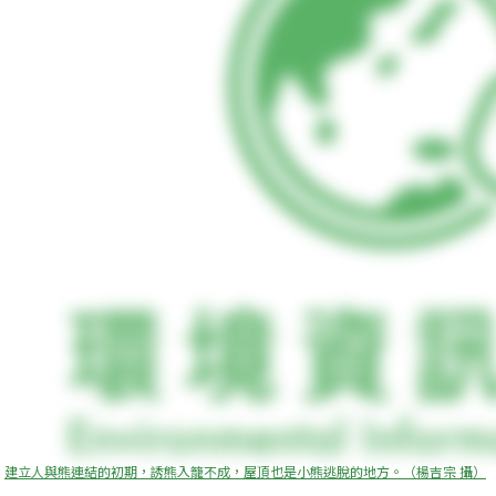
建立人與熊連結的初期，誘熊入籠不成，屋頂也是小熊逃脫的地方。（楊吉宗 攝）