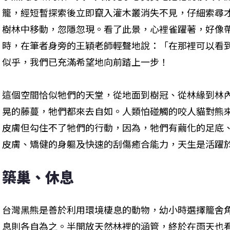
籠，經短暫探索後立即竄入灌木叢消失不見，仔細索尋
樹林中移動，忽隱忽現。看了此景，心裡雀躍著，好像
時，在筆者身旁的王穎老師輕聲地說：「在那裡可以看
似乎，我們已充滿希望地向前踏上一步！
這個空間恰似牠們的天堂，從地面到樹冠、從林緣到林
晃的藤蔓，牠們都來去自如。人類怕碰觸的咬人貓對熊
皮膚但勾住不了牠們的行動，因為，牠們有繭化的足底
皮膚、矯健的身軀及快速的刮傷癒合能力，天生是活躍
築巢、休息
台灣黑熊是善於利用環境棲息的動物，幼小時選擇籠舍
息則各自為之。半開放天然林裡的涵管，終於在雨天也