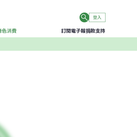
登入
綠色消費
訂閱電子報
捐款支持