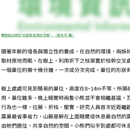
雙胞胎幼熊於地面角落相依而眠。（楊吉宗 攝）
隨著年齡的增長與獨立性的養成，在自然的環境，兩姊
取材席地而眠。在樹上，利用折下之枝葉置於枝幹交叉
一個巢位約需十幾分鐘，一次或分次完成。巢位的形狀
樹上處處可見到簡易的巢位，高度在8~14m不等。所
用。巢位雖多，晚上睡覺時兩隻小熊並不會相離甚遠，
行為也一樣，拉藤、折枝、壓實，研究人員首次近距離
窩巢最省事省力，山蘇是躲在上面睡覺或休息最自然的
由牠們居住，共享自然的空間。小熊們似乎到處都可休