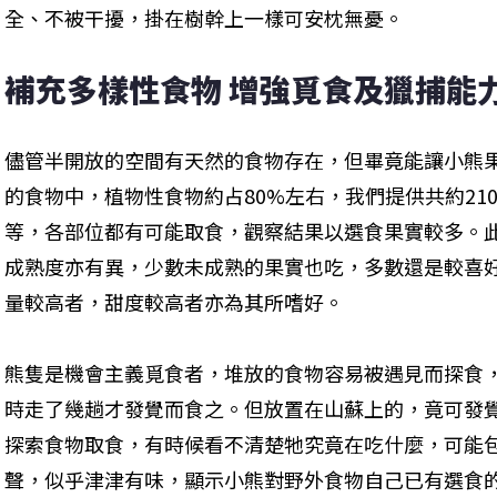
全、不被干擾，掛在樹幹上一樣可安枕無憂。
補充多樣性食物 增強覓食及獵捕能
儘管半開放的空間有天然的食物存在，但畢竟能讓小熊
的食物中，植物性食物約占80%左右，我們提供共約21
等，各部位都有可能取食，觀察結果以選食果實較多。
成熟度亦有異，少數未成熟的果實也吃，多數還是較喜
量較高者，甜度較高者亦為其所嗜好。
熊隻是機會主義覓食者，堆放的食物容易被遇見而探食
時走了幾趟才發覺而食之。但放置在山蘇上的，竟可發
探索食物取食，有時候看不清楚牠究竟在吃什麼，可能
聲，似乎津津有味，顯示小熊對野外食物自己已有選食