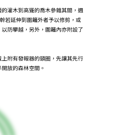
矮的灌木到高聳的喬木參雜其間，週
枝幹若延伸到圍籬外者予以修剪，或
，以防攀越，另外，圍籬內亦附設了
戴上附有發報器的頸圈，先讓其先行
半開放的森林空間。