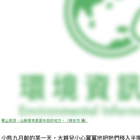
攀上樹頂，山蘇是牠喜愛休息的地方。（楊吉宗 攝）
小熊九月齡的某一天，大夥兒小心翼翼地把牠們移入半