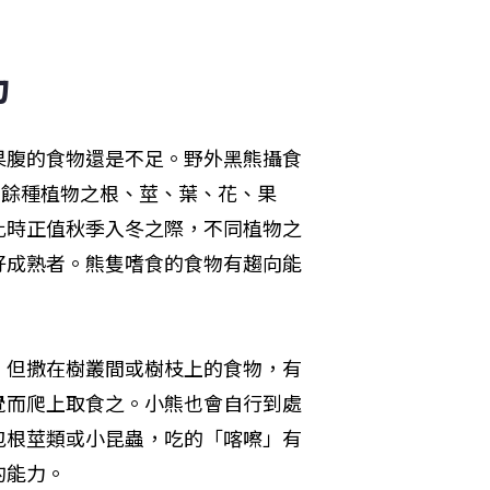
力
果腹的食物還是不足。野外黑熊攝食
0餘種植物之根、莖、葉、花、果
此時正值秋季入冬之際，不同植物之
好成熟者。熊隻嗜食的食物有趨向能
，但撒在樹叢間或樹枝上的食物，有
覺而爬上取食之。小熊也會自行到處
包根莖類或小昆蟲，吃的「喀嚓」有
的能力。