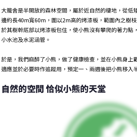
大籠舍是半開放的森林空間，屬於近自然的棲地，從低
邊約長40m寬60m，圍以2m高的烤漆板，範圍內之樹
於其樹幹厎部以烤漆板包住，使小熊沒有攀爬的著力點
小水池及水泥涵管。
於是，我們麻醉了小熊，做了健康檢查，並在小熊身上
適應並於必要時作追蹤用，預定一、兩週後把小熊移入
自然的空間 恰似小熊的天堂