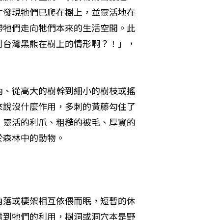
才發現牠們已爬在樹上，並靈活地在
帶牠們走向牠們本來的生活空間。此
到台灣黑熊在樹上的情形啊？！」，
內、從高大的樹幹到細小的樹枝或搖
來說沒什麼作用，多刺的黃藤勾住了
、靈活的利爪、粗糙的被毛、厚實的
於森林中的動物。
角落或棲架相互依偎而眠，短暫的休
看到牠們的利用，樹洞或洞穴本是野