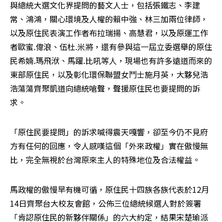
與總統大選文化界提問的藝文人士，包括張鐵志、李建
常、鴻鴻，關心環境及人權的賴中強、林三加兩位律師，
以及原住民表演工作者布拉瑞揚、高慧君，以及原運工作
者歐蜜.偉浪、伍杜.米將，還有參與這一屆立委選舉的原住
民希婻.瑪飛洑、馬躍.比吼等人，現場也有許多遠道而來的
東部原住民，以及彰化環保聯盟女鬥士施月英，大夥兒浩
浩蕩蕩齊聚凱道向總統嗆聲，聲援原住民也要提問的訴
求。
「原住民要提問」的訴求喊得震天嘎響，卻至今仍不見府
方有任何的回應，令人感嘆這個「外來政權」實在傲慢無
比，完全無視於台灣原來主人的特殊地位及合法權益。
馬政權的傲慢早有機可循，原住民十四族各族代表於12月
14日齊聚台大校友會館，公佈三位總統候選人對於簽署
「肯認原住民的新夥伴關係」的六大約定，結果宋楚瑜派