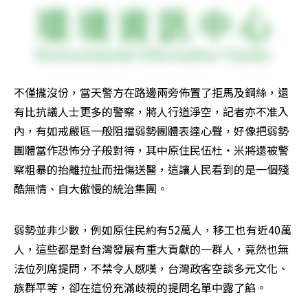
不僅攏沒份，當天警方在路邊兩旁佈置了拒馬及鋼絲，還
有比抗議人士更多的警察，將人行道淨空，記者亦不准入
內，有如戒嚴區一般阻擋弱勢團體表達心聲，好像把弱勢
團體當作恐怖分子般對待，其中原住民伍杜‧米將還被警
察粗暴的抬離拉扯而扭傷送醫，這讓人民看到的是一個殘
酷無情、自大傲慢的統治集團。
弱勢並非少數，例如原住民約有52萬人，移工也有近40萬
人，這些都是對台灣發展有重大貢獻的一群人，竟然也無
法位列席提問，不禁令人感嘆，台灣政客空談多元文化、
族群平等，卻在這份充滿歧視的提問名單中露了餡。