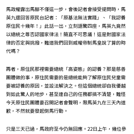
馬政權露出馬腳不僅這一步，會後記者會接受提問時，馬
英九還回答原民台記者：「原基法無法實踐」、「我認養
原住民十幾年！」此話一出，立刻語驚四座，馬英九竟然
以總統之尊否認國家律法！簡直不可思議！這是對國家法
律的否定與挑撥，難道我們回到威權帝制馬皇說了算的時
代嗎？
再者，原住民那裡需要總統「高姿態」的認養？那是慈善
團體做的事，原住民需要的是總統能夠了解原住民兒童需
要被認養的原因，並設法解決之。但這個總統卻自我優越
到如此驚人的地步，甚至連自己的任務都搞不清楚，難怪
今天原住民團體要召開記者會聲明，限馬英九在三天內道
歉，不然就要發起倒馬行動。
只是三天已過，馬政府至今仍無回應。22日上午，幾位參