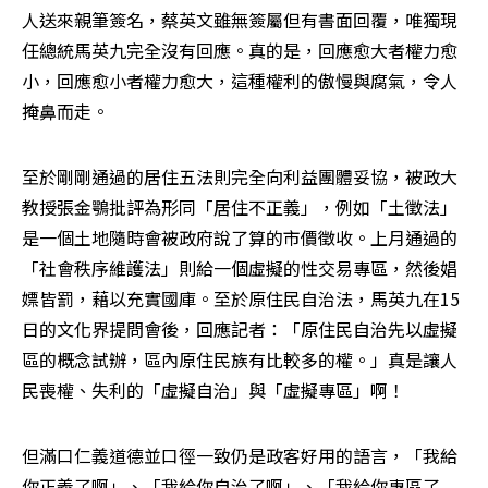
人送來親筆簽名，蔡英文雖無簽屬但有書面回覆，唯獨現
任總統馬英九完全沒有回應。真的是，回應愈大者權力愈
小，回應愈小者權力愈大，這種權利的傲慢與腐氣，令人
掩鼻而走。
至於剛剛通過的居住五法則完全向利益團體妥協，被政大
教授張金鶚批評為形同「居住不正義」，例如「土徵法」
是一個土地隨時會被政府說了算的市價徵收。上月通過的
「社會秩序維護法」則給一個虛擬的性交易專區，然後娼
嫖皆罰，藉以充實國庫。至於原住民自治法，馬英九在15
日的文化界提問會後，回應記者：「原住民自治先以虛擬
區的概念試辦，區內原住民族有比較多的權。」真是讓人
民喪權、失利的「虛擬自治」與「虛擬專區」啊！
但滿口仁義道德並口徑一致仍是政客好用的語言，「我給
你正義了啊」、「我給你自治了啊」、「我給你專區了