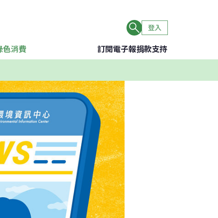
登入
綠色消費
訂閱電子報
捐款支持