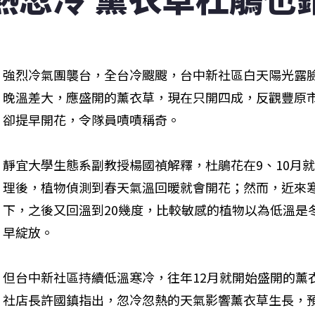
強烈冷氣團襲台，全台冷颼颼，台中新社區白天陽光露臉
晚溫差大，應盛開的薰衣草，現在只開四成，反觀豐原
卻提早開花，令隊員嘖嘖稱奇。
靜宜大學生態系副教授楊國禎解釋，杜鵑花在9、10月
理後，植物偵測到春天氣溫回暖就會開花；然而，近來寒
下，之後又回溫到20幾度，比較敏感的植物以為低溫是
早綻放。
但台中新社區持續低溫寒冷，往年12月就開始盛開的薰
社店長許國鎮指出，忽冷忽熱的天氣影響薰衣草生長，