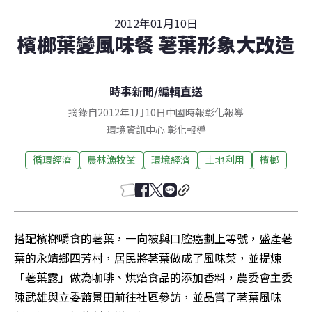
2012年01月10日
檳榔葉變風味餐 荖葉形象大改造
時事新聞
/
編輯直送
摘錄自2012年1月10日中國時報彰化報導
環境資訊中心
彰化
報導
循環經濟
農林漁牧業
環境經濟
土地利用
檳榔
搭配檳榔嚼食的荖葉，一向被與口腔癌劃上等號，盛產荖
葉的永靖鄉四芳村，居民將荖葉做成了風味菜，並提煉
「荖葉露」做為咖啡、烘焙食品的添加香料，農委會主委
陳武雄與立委蕭景田前往社區參訪，並品嘗了荖葉風味