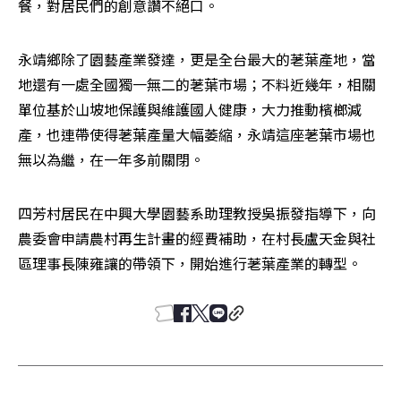
餐，對居民們的創意讚不絕口。
永靖鄉除了園藝產業發達，更是全台最大的荖葉產地，當
地還有一處全國獨一無二的荖葉市場；不料近幾年，相關
單位基於山坡地保護與維護國人健康，大力推動檳榔減
產，也連帶使得荖葉產量大幅萎縮，永靖這座荖葉市場也
無以為繼，在一年多前關閉。
四芳村居民在中興大學園藝系助理教授吳振發指導下，向
農委會申請農村再生計畫的經費補助，在村長盧天金與社
區理事長陳雍讓的帶領下，開始進行荖葉產業的轉型。