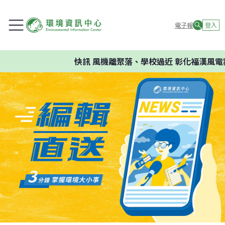
電子報
登入
快訊
風機離聚落、學校過近 彰化福漢風電