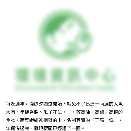
每逢過年，從除夕圍爐開始，就免不了長達一兩週的大魚
大肉、年糕香腸、瓜子花生‧‧‧等高油、高鹽、高糖的
食物，蔬菜纖維卻相對的少，名副其實的「三高一低」，
年還沒過完，發現腰圍已經粗了一圈。