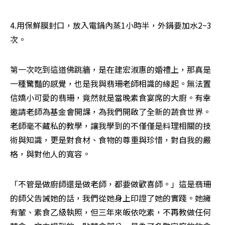
4.用保鮮膜封口，放入電鍋內蒸1小時半，外鍋要加水2~3
次。
第一次吃到這道佛跳牆，是在建宏淑惠的婚禮上，那真是
一種驚豔的感覺，也是我與翡珊老師相識的緣起。無法置
信嬌小可愛的翡珊，竟然就是當晚素食宴席的大廚。有幸
邀請老師為基金會開課，為我們開啟了全新的蔬食世界。
老師毫不藏私的教學，讓我學到的不僅僅是料理相關的技
術與知識，更是對食材、食物的尊重與珍惜，對自我的嚴
格，與對他人的寬容。
「不管是做廚師還是做老師，都要做歡喜師。」這是翡珊
的師父告誡她的話，我們從她身上印證了她的實踐。她擁
有葷、素食乙級執照，但三年來皈依吃素，不再教做任何