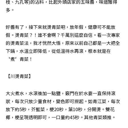
枝、九孔等)的沾料，比起外頭店家的五味醬，味道雅得
多。
好醬有了，接下來就燙青菜吧，放年假，健康可不能放
假。燙青菜？！誰不會啊？千萬別這麼自信。看一次專家
的燙青菜法，我才恍然大悟，原來以前自己都是一大把全
下鍋，水溫立即降低，從低溫待水再滾，根本就是在
〝煮〞青菜！
【川燙青菜】
大火煮水，水滾後加一點鹽，竅門在於水要一直保持滾
狀，每次只放少量食材，變色即可撈起。如青江菜，每次
放下約5秒，芥藍菜，梗20秒，葉10秒，分開燙。雙花
椰，梗呈現透明即可，一口量約45秒。其他青菜類推。