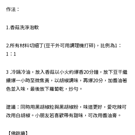
作法：  
1.香菇洗淨泡軟        
2.所有材料切細丁(豆干外可用調理機打碎)，比例為1：
1：1
3 .冷鍋冷油，放入香菇以小火約爆香20分鐘，放下豆干繼
續爆一小時至微焦黃，以胡椒調味，再爆20分，加醬油著
色並入味，最後放下蘿蔔乾，炒勻。
建議：同時用黑胡椒粒與黑胡椒粉，味道更好，愛吃辣可
改用白胡椒。小朋友若喜歡帶有甜味，可改用醬油膏。
【佛跳牆】