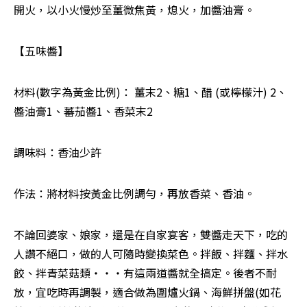
開火，以小火慢炒至薑微焦黃，熄火，加醬油膏。
【五味醬】
材料(數字為黃金比例)： 薑末2、糖1、醋 (或檸檬汁) 2、
醬油膏1、蕃茄醬1、香菜末2
調味料：香油少許
作法：將材料按黃金比例調勻，再放香菜、香油。
不論回婆家、娘家，還是在自家宴客，雙醬走天下，吃的
人讚不絕口，做的人可隨時變換菜色。拌飯、拌麵、拌水
餃、拌青菜菇類‧‧‧有這兩道醬就全搞定。後者不耐
放，宜吃時再調製，適合做為圍爐火鍋、海鮮拼盤(如花