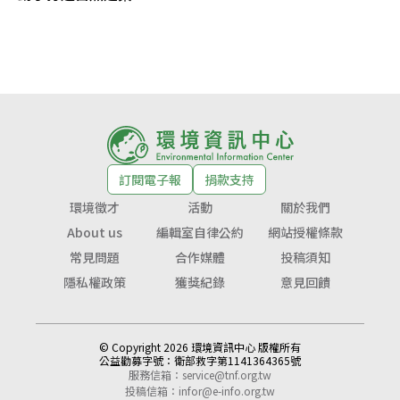
訂閱電子報
捐款支持
環境徵才
活動
關於我們
About us
編輯室自律公約
網站授權條款
常見問題
合作媒體
投稿須知
隱私權政策
獲獎紀錄
意見回饋
© Copyright 2026 環境資訊中心 版權所有
公益勸募字號：
衛部救字第1141364365號
服務信箱：
service@tnf.org.tw
投稿信箱：
infor@e-info.org.tw