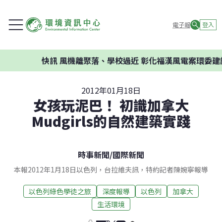
電子報
登入
快訊
風機離聚落、學校過近 彰化福漢風電案環委建議不
2012年01月18日
女孩玩泥巴！ 初識加拿大
Mudgirls的自然建築實踐
時事新聞
/
國際新聞
本報2012年1月18日以色列，台拉維夫訊，特約記者陳婉寧報導
以色列綠色學徒之旅
深度報導
以色列
加拿大
生活環境