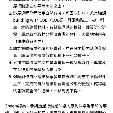
屋行動建立在平等愉快之上。
造屋過程全程使用自然有機，可回收建材。尤其強調
building with COB（COB是一種混和黏土，砂，稻
草，水的建築材料，有點像泥磚的性質，性質防火防
震，屬於就地取材又經濟實惠的材料，大量地使用在
自然建築案例中）。
講究集體造屋的精神及實踐，並在其中培力活動參與
者，讓每次的造屋行動都種下一小顆種子。
參加集體造屋的精神是尊重每一位參與夥伴，尊重及
在意彼此的身體及心靈狀態。
強調創作自然建築及眾多來自五湖四海志工參與條件
之下，完成的自然建築都要需經公部門檢證，確認建
物各項安全條件達標，一點馬虎不得。
Sheera認為，參與造屋行動是件讓人感到快樂及平和的事
情，重點在於創造和平，相互尊重，促進過程中團體間的