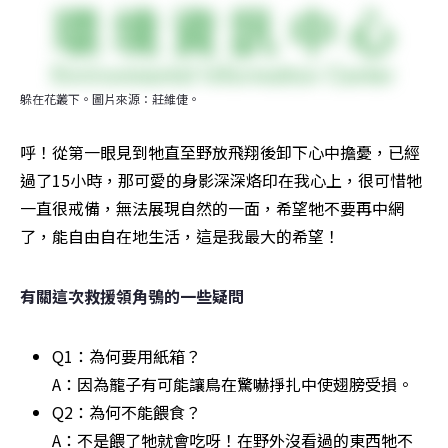
躲在花叢下。圖片來源：莊維倢。
呼！從第一眼見到牠直至野放飛翔後卸下心中擔憂，已經
過了15小時，那可愛的身影深深烙印在我心上，很可惜牠
一直很戒備，無法展現自然的一面，希望牠不要再中網
了，能自由自在地生活，這是我最大的希望！
有關這次救援領角鴞的一些疑問
Q1：為何要用紙箱？

A：因為籠子有可能讓鳥在驚嚇掙扎中使翅膀受損。
Q2：為何不能餵食？

A：不是餵了牠就會吃呀！在野外沒看過的東西牠不