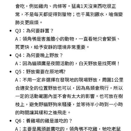
會吃，例如雞肉、肉條等。猛禽1天沒東西吃很正
常，不是每天都捉得到獵物；也千萬別餵水，嗆傷變
肺炎更麻煩。
Q3：為何要靜置？

A：領角鴞是害羞膽小的動物，一直看牠只會緊張、
死更快，給予安靜的環境非常重要。
Q4：為何要晚上野放？

A：因為貓頭鷹是夜間活動的，白天野放是找死啊！
Q5：野放需要在原地嗎?

A：不用一定非選擇在發現地的現場野放，周圍1公里
合適安全的位置野放也可以，因為鳥類會飛行，所以
一定的活動範圍內並不會有太大的影響。也可放在樹
枝上，避免野貓野狗來騷擾，並等待半小時到一小時
的時間讓其緩和之後飛走。
Q6：養雞場的雞是誰吃的？

A：主要是鳳頭蒼鷹吃的，領角鴞不吃雞，牠吃老鼠