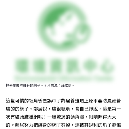
抓著牠去除纏身的網子。圖片來源：莊維倢。
這隻可憐的領角鴞是誤中了鄰居養雞場上原本要防鳳頭蒼
鷹的的網子。鄰居說，鷹很聰明，會自己掙脫，這是第一
次有貓頭鷹掛網呢！一臉驚恐的領角鴞，眼睛睜得大大
的。鄰居努力把纏身的網子剪掉，還被其銳利的爪子抓傷