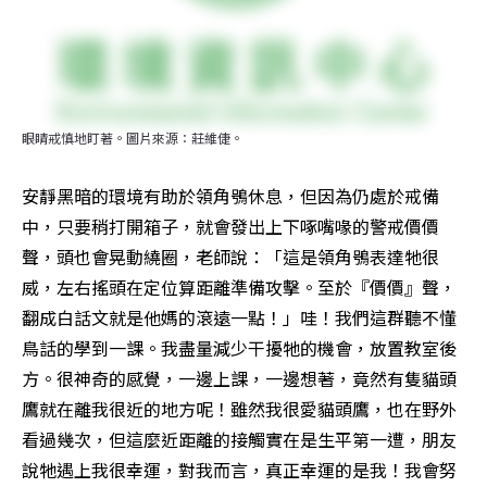
眼睛戒慎地盯著。圖片來源：莊維倢。
安靜黑暗的環境有助於領角鴞休息，但因為仍處於戒備
中，只要稍打開箱子，就會發出上下啄嘴喙的警戒價價
聲，頭也會晃動繞圈，老師說：「這是領角鴞表達牠很
威，左右搖頭在定位算距離準備攻擊。至於『價價』聲，
翻成白話文就是他媽的滾遠一點！」哇！我們這群聽不懂
鳥話的學到一課。我盡量減少干擾牠的機會，放置教室後
方。很神奇的感覺，一邊上課，一邊想著，竟然有隻貓頭
鷹就在離我很近的地方呢！雖然我很愛貓頭鷹，也在野外
看過幾次，但這麼近距離的接觸實在是生平第一遭，朋友
說牠遇上我很幸運，對我而言，真正幸運的是我！我會努