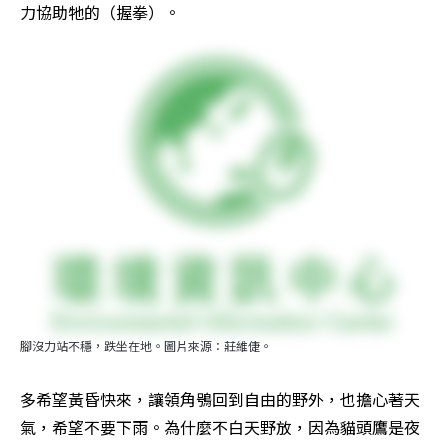
力協助牠的（握拳）。
腳沒力站不穩，跌坐在地。圖片來源：莊維倢。
多希望黃昏快來，讓領角鴞回到自由的野外，也擔心著天
氣，希望不要下雨。為什麼不白天野放，因為貓頭鷹是夜