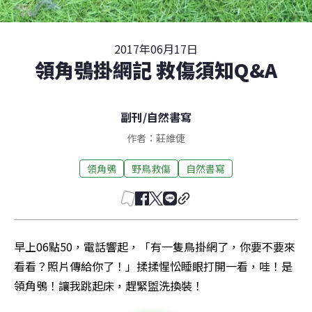
2017年06月17日
領角鴞掛網記 救傷須知Q&A
副刊
/
自然書寫
作者：莊維倢
領角鴞
野鳥救傷
自然書寫
早上06點50，電話響起，「有一隻鳥掛網了，你要不要來
看看？照片傳給你了！」揉揉惺忪睡眼打開一看，哇！是
領角鴞！讓我跳起床，趕緊盥洗換裝！