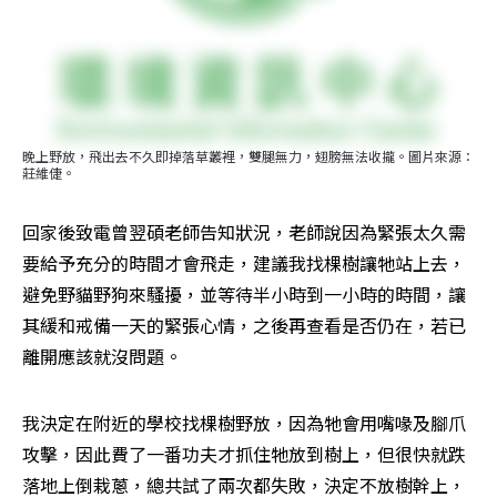
晚上野放，飛出去不久即掉落草叢裡，雙腿無力，翅膀無法收攏。圖片來源：
莊維倢。
回家後致電曾翌碩老師告知狀況，老師說因為緊張太久需
要給予充分的時間才會飛走，建議我找棵樹讓牠站上去，
避免野貓野狗來騷擾，並等待半小時到一小時的時間，讓
其緩和戒備一天的緊張心情，之後再查看是否仍在，若已
離開應該就沒問題。
我決定在附近的學校找棵樹野放，因為牠會用嘴喙及腳爪
攻擊，因此費了一番功夫才抓住牠放到樹上，但很快就跌
落地上倒栽蔥，總共試了兩次都失敗，決定不放樹幹上，