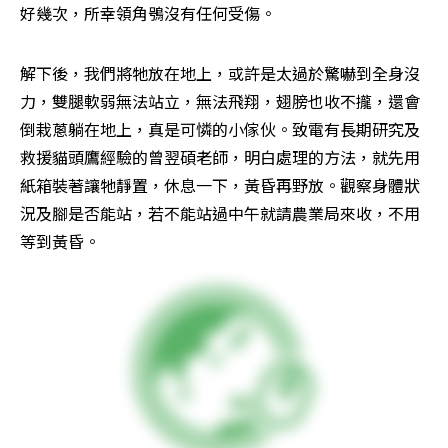
好幾次，所幸領角鴞沒有任何受傷。
解下後，我們將牠放在地上，或許是太過於驚嚇到全身沒
力，雙腿軟弱無法站立，無法飛翔，翅膀也收不攏，還會
倒栽蔥躺在地上，真是可憐的小傢伙。致電有長期研究及
救援貓頭鷹經驗的曾翌碩老師，明白處理的方法，就先用
紙箱裝著讓牠靜置，休息一下，黃昏再野放。觀察身體狀
況及腳是否能站，若不能站過中午就請農業局來收，不用
等到黃昏。