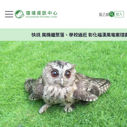
電子報
登入
快訊
風機離聚落、學校過近 彰化福漢風電案環委建議不