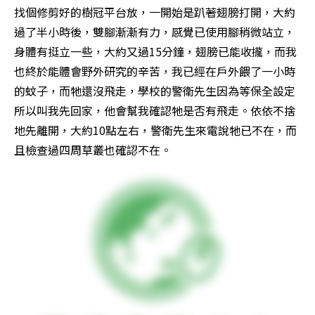
找個修剪好的樹冠平台放，一開始是趴著翅膀打開，大約
過了半小時後，雙腳漸漸有力，感覺已使用腳稍微站立，
身體有挺立一些，大約又過15分鐘，翅膀已能收攏，而我
也終於能體會野外研究的辛苦，我已經在戶外餵了一小時
的蚊子，而牠還沒飛走，學校的警衛先生因為等保全設定
所以叫我先回家，他會幫我確認牠是否有飛走。依依不捨
地先離開，大約10點左右，警衛先生來電說牠已不在，而
且檢查過四周草叢也確認不在。