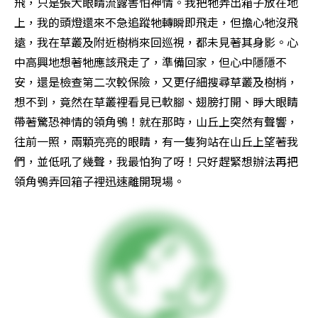
飛，只是張大眼睛流露害怕神情。我把牠弄出箱子放在地
上，我的頭燈還來不急追蹤牠轉瞬即飛走，但擔心牠沒飛
遠，我在草叢及附近樹梢來回巡視，都未見著其身影。心
中高興地想著牠應該飛走了，準備回家，但心中隱隱不
安，還是檢查第二次較保險，又更仔細搜尋草叢及樹梢，
想不到，竟然在草叢裡看見已軟腳、翅膀打開、睜大眼睛
帶著驚恐神情的領角鴞！就在那時，山丘上突然有聲響，
往前一照，兩顆亮亮的眼睛，有一隻狗站在山丘上望著我
們，並低吼了幾聲，我最怕狗了呀！只好趕緊想辦法再把
領角鴞弄回箱子裡迅速離開現場。