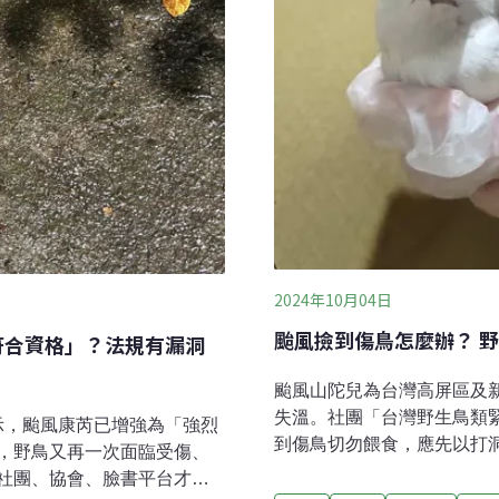
2024年10月04日
颱風撿到傷鳥怎麼辦？ 
符合資格」？法規有漏洞
颱風山陀兒為台灣高屏區及
失溫。社團「台灣野生鳥類
顯示，颱風康芮已增強為「強烈
到傷鳥切勿餵食，應先以打
，野鳥又再一次面臨受傷、
也提到，近日收到的44筆
社團、協會、臉書平台才是
較容易因颱風氣旋被捲入台