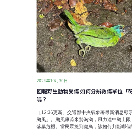
2024年10月30日
回報野生動物受傷 如何分辨救傷單位「
嗎？
［12:36更新］交通部中央氣象署最新消息
颱風」。颱風康芮來勢洶洶，風力達中颱上限
落巢危機。當民眾撿到傷鳥，該如何判斷哪個