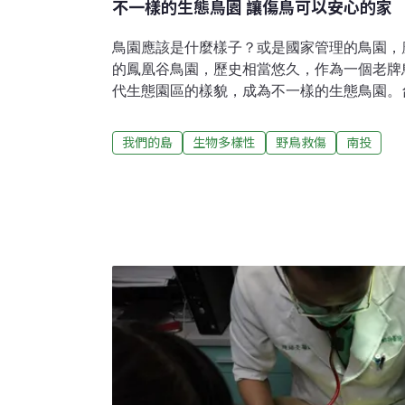
不一樣的生態鳥園 讓傷鳥可以安心的家
鳥園應該是什麼樣子？或是國家管理的鳥園，
的鳳凰谷鳥園，歷史相當悠久，作為一個老牌
代生態園區的樣貌，成為不一樣的生態鳥園。
引進許多國外珍稀鳥種國立自然科學博物館所
位於南投鹿谷，面積約有30多公頃。鳥園成立
我們的島
生物多樣性
野鳥救傷
南投
育廳等單位管轄，成為台灣最早的鳥類動物園
禽，成為國人觀光旅遊勝地，一張張滿滿人潮
盛況。鳥籠內的鳥類，許多是由國外購入，或
特可愛的鳥類，吸引遊客前來。像是籠中的鶴
因為雙腳的攻擊力，被稱為世界上最危險的鳥
族，都是鳥園過去引入的動物明星。飼育員張
立信任關係。原址地質脆弱常受災 重新選址
害來臨，歷經1999年9