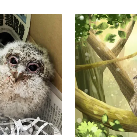
誤中機場鳥網 分秒必爭搶生
落在離地面較近處。且多數
」這是有著豐富野生動物救
顯的逃逸、飛走的行為，容
接到飛行管制室人員通知，
只是在練習飛行，習慣被動
掌握最佳的黃金救援時間。
心，建議保持10公尺以上
」家住台南的曾翌碩說，那
附近掩蔽處持續觀察半小時
就接到救援電話，又得馬上
決定是否介入處理。若發現
處或周圍可能有犬貓活動時