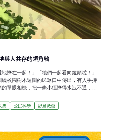
地與人共存的領角鴞
愛地擠在一起！」「牠們一起看向鏡頭啦！」
圍繞校園樹木週圍的民眾口中傳出，有人手持
頭的單眼相機，把一條小徑擠得水洩不通，都
暱稱的可愛「三寶」，就是今年初在台灣大學
星：三隻剛離巢的領角鴞幼鴞。幼鴞的羽毛顏
文集
公民科學
野鳥救傷
上斑紋較模糊不清，角狀的耳羽也沒那麼明
容牠們似乎再適合不過了。剛離巢的幼鴞，常
暗紅色的閃爍大眼睛望向群眾，一副對外在世
離親鳥與兄弟姊妹太遠的模樣十分逗趣，塑造