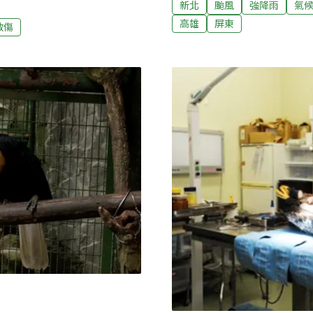
又會如何處理重傷難癒的野
新北
颱風
強降雨
氣
影響。傷鳥翅膀骨折、淋雨
《環境資訊中心》詢問台灣
高雄
屏東
救傷
平台收到44筆傷鳥通報，當
背景及五大問題，為讀者解
另外台中、彰化、台南各有1
動物救傷為地方自治業務，直
也有12筆，鷺科有7筆。其
由縣政府的保育相關科室負
以及外來種白喉文鳥。預計未
負責的機關和編制或不同，
的單位執行野生動物救傷業
委託台北市野鳥學會及猛禽
市單位，譬如雲林縣府會後