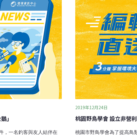
了這萌噠噠的景象，吸引大
也不禁停下腳步多瞧個幾眼
鴞們儼然是「初生之『鴞』
於領域性強的猛禽類，通常
2019年12月24日
企鵝」
桃園野鳥學會 設立非營
件，一名釣客與友人結伴在
桃園市野鳥學會為了提高鳥