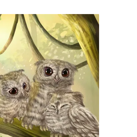
幼鳥缺乏警覺性，在人類靠近時，不會出現明
易被誤判為受傷或不正常。實際上，這些幼鳥
地待在原地、等待親鳥回來餵食。如若不放
的距離，以不干擾鳥類的前提下進行觀察，躲在
至一小時，確定親鳥是否會回來照料幼鳥，再
幼鳥當時所處環境在人類走動地面、車潮鼎沸
，則建