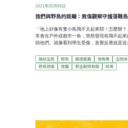
2021年05月06日
我們與野鳥的距離：救傷觀察守護落難鳥
「地上好像有隻小鳥飛不太起來耶！怎麼辦？
常會在戶外或都市一角，突然發現有飛不起來
助他們。就像看到學生受傷，直覺反應就是送
常的野鳥，便想立即送往救傷單位，殊不知這
而，路邊這些看似飛不起來的鳥，往往還是會
繽紛生態
野鳥
鳳頭蒼鷹
領角鴞
生物多
忙？想要幫忙的話，該從何下手？是否有相關
野鳥救傷
夜鷹
野生動物救傷
斑鳩
伸出援手前請想一想 其實牠們只是在學飛每年
民眾發現、進而求助的案例中，有很高比例屬
的斑鳩、白頭翁、紅嘴黑鵯等。當牠們開始離
的技巧還不夠純熟，就會落在離地面較近處。
虎」，這些幼鳥多數因尚缺乏警覺性，在人類
逸行為；容易讓熱心的民眾誤判為小鳥受傷了
際上，這些幼鳥只是在練習飛行，