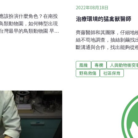
2022年08月18日
應該扮演什麼角色？在南投
治療環境的猛禽獸醫師
鳥類動物園，如何轉型出現
台灣最早的鳥類動物園 早期
齊藤醫師和其團隊，仔細地
屬的鳳凰谷鳥園生態園區，
絲不苟地調查，抽絲剝繭找
於1982年，早期由台灣省教
斷溝通與合作，找出能夠從
。鳥園早期引入國外許多珍
治療」不只治療傷病個體，
的老照片，說明當時的遊園
因。位於北海道的「猛禽類
風機
專欄
人與動物衝突
是透過動物園交換，引入奇
立、專門救傷收容各種瀕臨絕
野鳥救傷
社區保育
駝，生長在新幾內亞等地，
許多多的野生猛禽，並順利
。還有外型討喜的犀鳥家
北海道地區的大型猛禽——虎頭海鵰
育誠長期餵食犀鳥，彼此建
（Haliaeetus albicill
遷建並推動生態保育意外的災
外，也有些物種如往返於俄
生動物的保育工作有時甚至