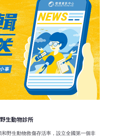
批人潮前往觀望，就連校園內趕課經過的學生
。都說「初生之犢不畏虎」，這些年幼的領角
不畏『人群』」呀！其實自然界的貓頭鷹是屬
都是單槍匹
利野生動物診所
類和野生動物救傷存活率，設立全國第一個非