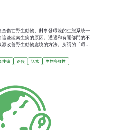
檢查傷亡野生動物、對事發環境的生態系統一
出這些猛禽生病的原因。透過和有關部門的不
根源改善野生動物處境的方法。所謂的「環境
更是為整個生態系把脈，找出環境生病的原
醫學研究所」，是一個由獸醫師齊藤慶輔創
事件簿
路殺
猛禽
生物多樣性
種猛禽的機構。2005年成立以來，救援了許
讓他們回到野外。收治的對象包括主要生活在
（Haliaeetus pelagicus）、白尾海鵰
a）、毛腿魚鴞（Bubo blakistoni）等大型猛禽。此
羅斯和北海道的候鳥——虎頭海鵰，而這些野
需要國際合作才能順利進行。