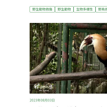
「符合資格」的野生動物救傷單位？救傷單位
生動物？關於野生動物救傷的法規有漏洞嗎？
野生動物救傷
野生動物
生物多樣性
野鳥
野生動物救傷與保育學會，爬梳野生動物救傷
惑。進入Q＆A前，先認識野生動物救傷野生
轄市通常由動保處或農業局負責，非直轄市則
責，例如林務保育科、森林保育科。每個縣市
且行政量能不一，因此各縣市府也會委託不同
務，譬如桃園市委託桃園市野鳥學會、台北市
研究會。也有縣市的量能不足，只能委託外縣
送至南投縣的生物多樣性研
2023年08月03日