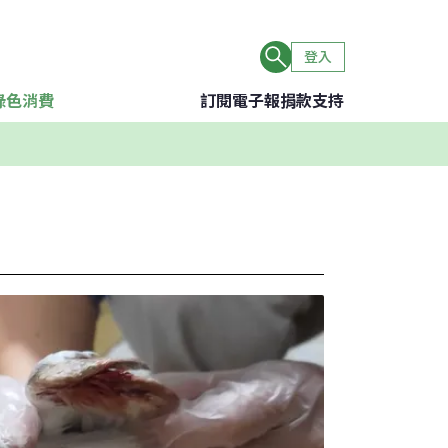
登入
綠色消費
訂閱電子報
捐款支持