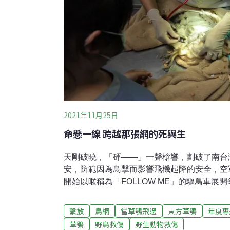
2021年11月25日
命懸一線 跨越那張網的死與生
天剛破曉，「砰——」一聲槍響，劃破了南台
安，防範因為鳥擊而影響飛機起降的安全，空
開始以暱稱為「FOLLOW ME」的驅鳥車展
檢視跑道，巡查機場內為防止飛鳥闖入而架設
因過程中有機會發現瀕危的保育類草鴞誤觸鳥
繫放
鳥網
當草鴞飛過
東方草鴞
年度專
會出現此處，係因野外草生環境日益縮減，而
草鴞
野鳥救傷
野生動物救傷