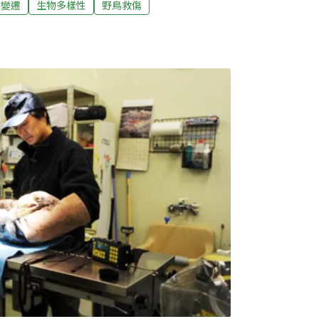
候變遷
生物多樣性
野鳥救傷
失溫截止4日下午1時，台灣野生鳥類緊急救助
中29筆在高雄，逾7筆在屏東，新北也有3筆，
筆。個案中斑鳩占大多數，有13筆，其次燕鷗
他鳥種包括夜鷹、斑文鳥、燕子、黑冠麻鷺等，
來1~2日還會湧入更多因颱風登陸的傷鳥。