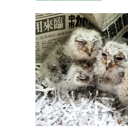
有大片草生地，因而成為草鴞棲地環境之一。
機「中網的鳥最怕在太陽下曝曬，脫水而亡。
傷經驗的曾翌碩最為擔心的事，因此，每當他
發現有草鴞中網時，總是立即趕赴現場，以求
「我曾經一天三趟，趕往屏東機場搶救草鴞。
天他才剛剛進門，連椅子都還沒來得及坐熱，
趕著出門了，因為他認為