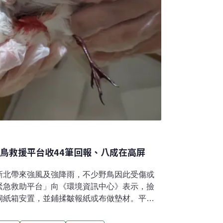
野鳥救援平台收44筆回報、八成在高屏
新北帶來強風及強降雨，不少野鳥因此受傷或
緊急救助平台」向《環境資訊中心》表示，撿
洞紙箱安置，並鋪揉皺報紙或布做墊材。平台
相關通報中，逾八成在高雄及屏東地區。水鳥類
灣內陸，而正在遷徙的燕鷗也有受到這次颱風