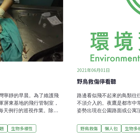
2021年06月01日
野鳥救傷停看聽
灣寧靜的早晨。為了維護飛
路邊看似飛不起來的鳥類往
軍屏東基地的飛行管制室，
不須介入的。夜鷹是都市中
開每天例行的巡視作業。除了
姿勢出現在公園路面或公寓
的鳥網也是重點工作之一，
其受傷。其實牠習慣於夜晚
網受困，需即刻救援。草鴞
或育雛。每年3到6月的野
題
生物多樣性
野鳥救傷
懶人包
生物多
軍方機場周邊相當空曠，且
有很高比例的幼鳥。當牠們