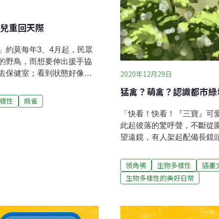
兒重回天際
」約莫每年3、4月起，民眾
的野鳥，而想要伸出援手協
去保健室；看到狀態好像反
2020年12月29日
之中其實有不少NG行為。然
猛禽？萌禽？認識都市綠
讓大家困惑：是否該去幫
樣性
麻雀
單位做為直接聯繫的窗口？
「快看！快看！『三寶』可
3到6月的野鳥繁殖季期間，
此起彼落的驚呼聲，不斷從
於幼鳥學飛階段，例如常見
望遠鏡，有人架起配備長鏡
巢學飛時，往往一開始飛行
是為了觀察牠們。獲得大家
正所謂「初生之犢不畏
鹿鳴廣場前活動的當紅大明
領角鴞
生物多樣性
插畫
靠近時，並未出現明顯的逃
色與成鳥相較之下較淡，身
生物多樣性的美好日常
，而將其送至救傷單位。實
顯，用「灰白毛茸茸」來形
常擠在同一棵樹上，牠們以
界充滿好奇心，卻又不太敢