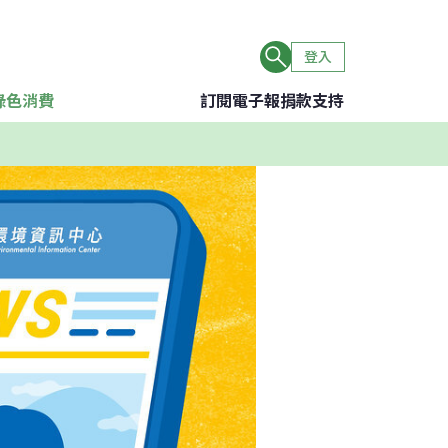
登入
綠色消費
訂閱電子報
捐款支持