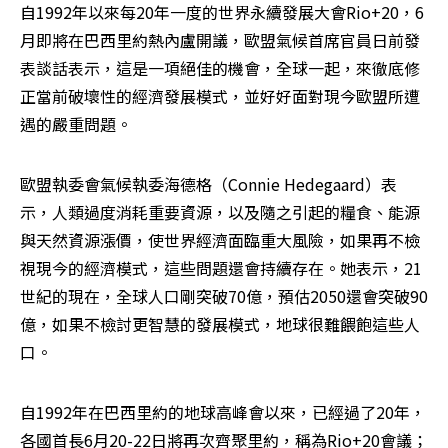
自1992年以來每20年一度的世界永續發展大會Rio+20，6
月即將在巴西里約熱內盧開議，歐盟氣候首席官員日前發
表談話表示，這是一項絕佳的機會，全球一起，來徹底修
正當前破壞性的經濟發展模式，並好好面對現今歐盟所遭
遇的嚴重問題。
歐盟執委會氣候執委海德格（Connie Hedegaard）表
示，人類過度消耗重要資源，以及隨之引起的糧食、能源
與天然資源漲價，使世界經濟面臨重大風險，如果再不檢
視現今的經濟模式，這些問題還會持續存在。她表示，21
世紀的現在，全球人口剛突破70億，預估2050還會突破90
億，如果不檢討更智慧的發展模式，地球很難餵飽這些人
口。
自1992年在巴西里約的地球高峰會以來，已經過了20年，
各國首長6月20-22日將再次齊聚里約，稱為Rio+20會議；