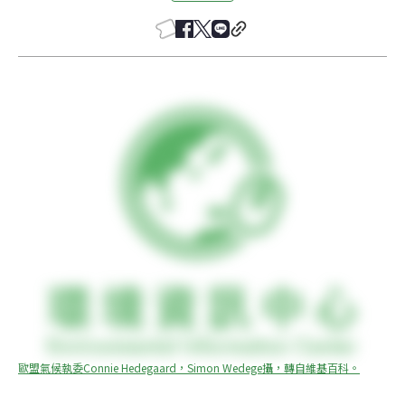
歐盟氣候執委Connie Hedegaard，Simon Wedege攝，轉自維基百科。