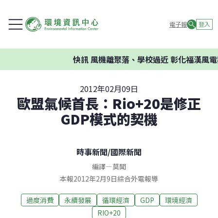
電子報
登入
快訊
風機離聚落、學校過近 彰化福漢風電
2012年02月09日
歐盟氣候首長：Rio+20是修正
GDP模式的契機
時事新聞
/
國際新聞
編譯
—
莫聞
本報2012年2月9日綜合外電報導
過度消費
永續發展
循環經濟
GDP
環境經濟
RIO+20