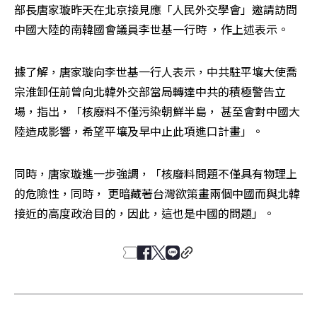
部長唐家璇昨天在北京接見應「人民外交學會」邀請訪問
中國大陸的南韓國會議員李世基一行時 ，作上述表示。
據了解，唐家璇向李世基一行人表示，中共駐平壤大使喬
宗淮卸任前曾向北韓外交部當局轉達中共的積極警告立
場，指出，「核廢料不僅污染朝鮮半島， 甚至會對中國大
陸造成影響，希望平壤及早中止此項進口計畫」。
同時，唐家璇進一步強調，「核廢料問題不僅具有物理上
的危險性，同時， 更暗藏著台灣欲策畫兩個中國而與北韓
接近的高度政治目的，因此，這也是中國的問題」。