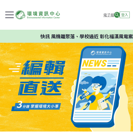
電子報
登入
快訊
風機離聚落、學校過近 彰化福漢風電案