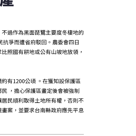
。不過作為黑面琵鷺主要度冬棲地的
民抗爭而遭省府駁回。農委會四日
求比照國有耕地或公有山坡地放領，
有1200公頃 。在獲知設保護區
民 ，擔心保護區畫定後會被強制
讓居民順利取得土地所有權，否則不
規畫案，並要求台南縣政府應先平息