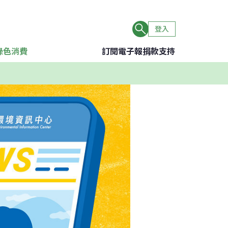
登入
綠色消費
訂閱電子報
捐款支持